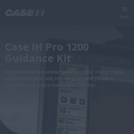
Menu
Case IH Pro 1200
Guidance Kit
En gemensam användarupplevelse för integrerade
och eftermonterade styrningssystem på äldre
maskiner och andra maskinplattformar.