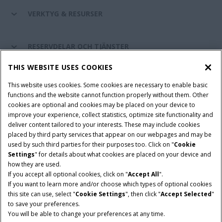
VERKTYG & RESURSER
RESERVDELAR OCH TJÄNSTER
THIS WEBSITE USES COOKIES
OM CASE IH
This website uses cookies. Some cookies are necessary to enable basic
functions and the website cannot function properly without them. Other
cookies are optional and cookies may be placed on your device to
improve your experience, collect statistics, optimize site functionality and
Villkor och juridiska meddelanden
Privacy Notice
Imprint
deliver content tailored to your interests. These may include cookies
placed by third party services that appear on our webpages and may be
Cookie Settings
Telematics Privacy notice
used by such third parties for their purposes too. Click on "
Cookie
Settings
" for details about what cookies are placed on your device and
© 2026 CNH Industrial America LLC. All Rights Reserved. Case IH is a
how they are used.
trademark of CNH Industrial America LLC.
If you accept all optional cookies, click on "
Accept All
".
If you want to learn more and/or choose which types of optional cookies
this site can use, select "
Cookie Settings
", then click "
Accept Selected
"
to save your preferences.
You will be able to change your preferences at any time.