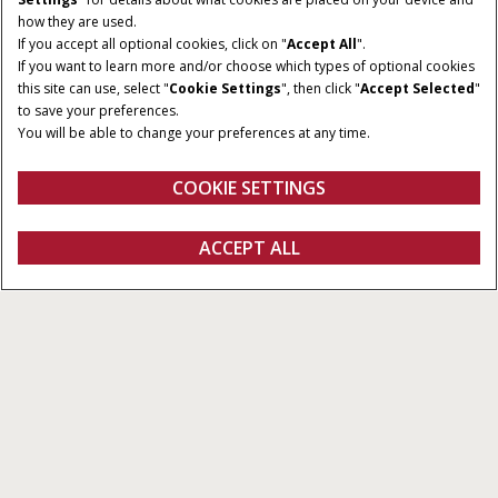
how they are used.
If you accept all optional cookies, click on "
Accept All
".
SKÄRMSTORLEK
HUVUDEGENSKAPER:
If you want to learn more and/or choose which types of optional cookies
10,4" - 26 cm (diagonal)
Maskinkontroller &
this site can use, select "
Cookie Settings
", then click "
Accept Selected
"
Precisionsteknik system
to save your preferences.
You will be able to change your preferences at any time.
VIDEOKAMERAINGÅNGAR:
KOMPATIBILITET:
3
ISOBUS
COOKIE SETTINGS
Utforska serien
ACCEPT ALL
PRO 700
Konfigurera
Fråga om offert
Hitta en återförsäljare
FANSHOP
Utforska serien
Förenkla ditt arbete
Centralt nav