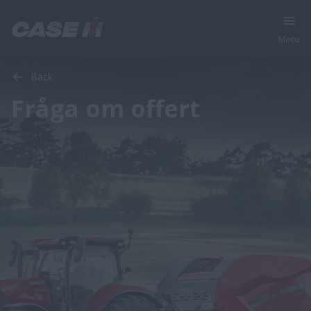
Menu
Back
Fråga om offert