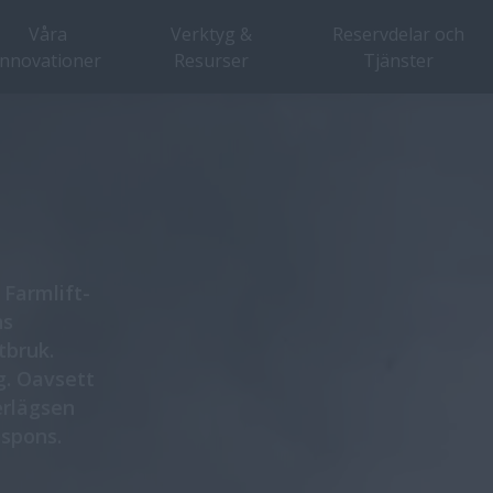
Våra
Verktyg &
Reservdelar och
innovationer
Resurser
Tjänster
Översikt
Funktioner
 Farmlift-
ns
tbruk.
g. Oavsett
erlägsen
espons.