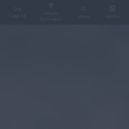
Om
Hitta din
Case IH
Sökning
FieldOps
återförsäljare
KONFIGURERA