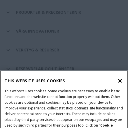
PRODUKTER & PRECISIONTEKNIK
VÅRA INNOVATIONER
VERKTYG & RESURSER
RESERVDELAR OCH TJÄNSTER
THIS WEBSITE USES COOKIES
OM CASE IH
This website uses cookies. Some cookies are necessary to enable basic
functions and the website cannot function properly without them. Other
cookies are optional and cookies may be placed on your device to
improve your experience, collect statistics, optimize site functionality and
Villkor och juridiska meddelanden
Privacy Notice
Imprint
deliver content tailored to your interests. These may include cookies
placed by third party services that appear on our webpages and may be
Cookie Settings
Telematics Privacy notice
used by such third parties for their purposes too. Click on "
Cookie