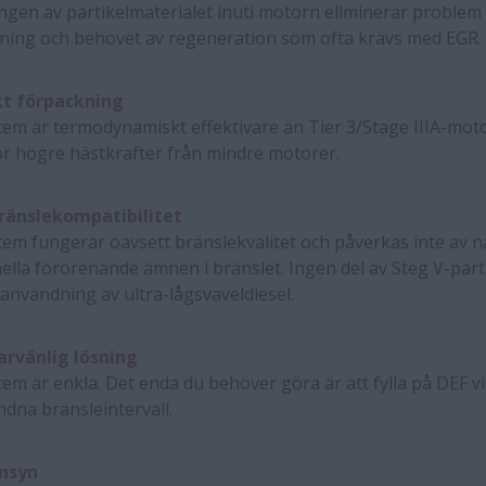
ngen av partikelmaterialet inuti motorn eliminerar proble
tning och behovet av regeneration som ofta krävs med EGR.
t förpackning
em är termodynamiskt effektivare än Tier 3/Stage IIIA-moto
r högre hästkrafter från mindre motorer.
ränslekompatibilitet
em fungerar oavsett bränslekvalitet och påverkas inte av 
nella förorenande ämnen i bränslet. Ingen del av Steg V-part
användning av ultra-lågsvaveldiesel.
rvänlig lösning
em är enkla. Det enda du behöver göra är att fylla på DEF v
dna bränsleintervall.
nsyn