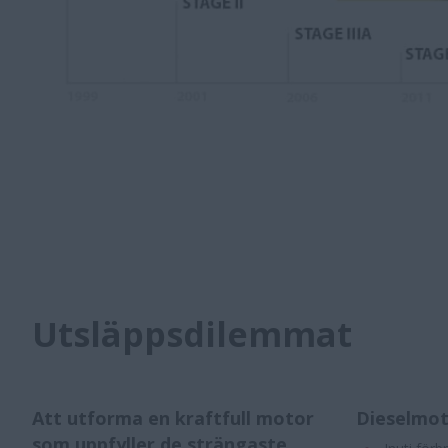
Utsläppsdilemmat
Att utforma en kraftfull motor
Dieselmot
som uppfyller de strängaste