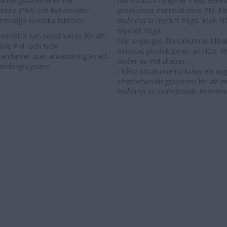
bränningskammaren har
När motorn fungerar mest effektiv
ateria (PM) och kväveoxider
produceras minimalt med PM. M
stridiga kemiska faktorer.
nivåerna är mycket höga. Men NO
mycket höga.
selmotor kan konstrueras för att
När avgasgas återcirkuleras tillbak
både PM- och NOx-
minskas produktionen av NOx. M
tandarder utan användning av ett
nivåer av PM skapas.
andlingssystem.
I båda situationerna krävs ett av
efterbehandlingssystem för att 
nivåerna av kvarvarande föroreni