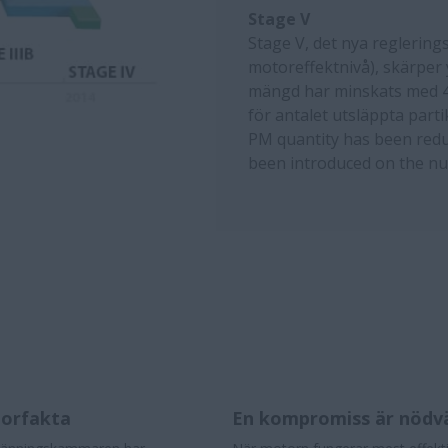
Stage V
Stage V, det nya reglerin
motoreffektnivå), skärper 
mängd har minskats med 40
för antalet utsläppta parti
PM quantity has been redu
been introduced on the num
orfakta
En kompromiss är nödv