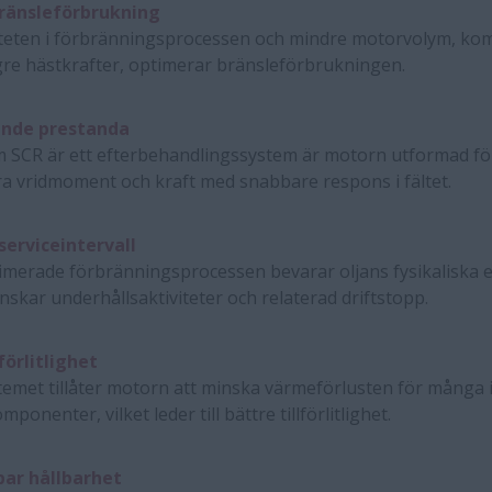
ränsleförbrukning
viteten i förbränningsprocessen och mindre motorvolym, ko
re hästkrafter, optimerar bränsleförbrukningen.
ende prestanda
m SCR är ett efterbehandlingssystem är motorn utformad för
a vridmoment och kraft med snabbare respons i fältet.
serviceintervall
imerade förbränningsprocessen bevarar oljans fysikaliska 
inskar underhållsaktiviteter och relaterad driftstopp.
förlitlighet
emet tillåter motorn att minska värmeförlusten för många 
ponenter, vilket leder till bättre tillförlitlighet.
ar hållbarhet