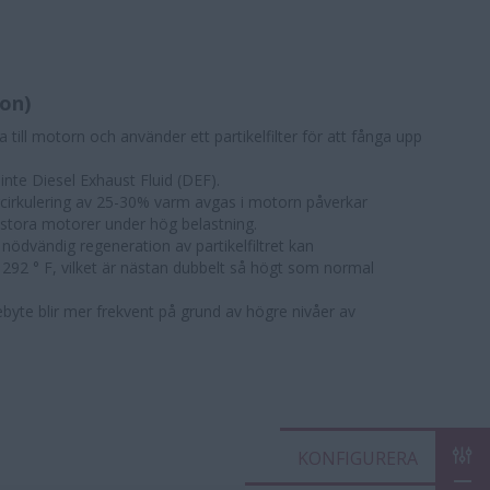
on)
a till motorn och använder ett partikelfilter för att fånga upp
 inte Diesel Exhaust Fluid (DEF).
ercirkulering av 25-30% varm avgas i motorn påverkar
r stora motorer under hög belastning.
ödvändig regeneration av partikelfiltret kan
1292 ° F, vilket är nästan dubbelt så högt som normal
byte blir mer frekvent på grund av högre nivåer av
KON