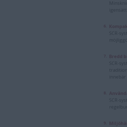
Minskni
igensät
Kompak
SCR-syst
möjliggö
Bredd b
SCR-syst
traditio
innebär 
Använda
SCR-syst
regelbun
Miljöhä