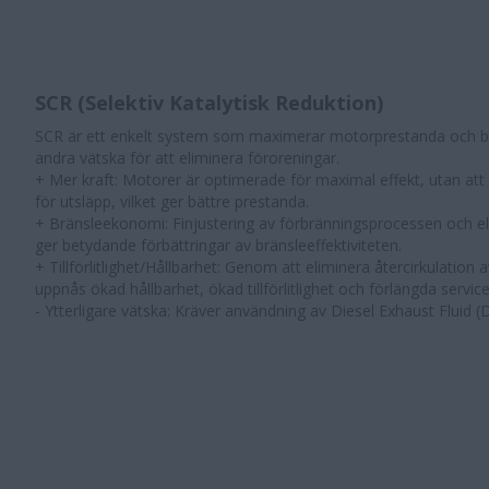
SCR (Selektiv Katalytisk Reduktion)
SCR är ett enkelt system som maximerar motorprestanda och 
andra vätska för att eliminera föroreningar.
+ Mer kraft: Motorer är optimerade för maximal effekt, utan at
för utsläpp, vilket ger bättre prestanda.
+ Bränsleekonomi: Finjustering av förbränningsprocessen och el
ger betydande förbättringar av bränsleeffektiviteten.
+ Tillförlitlighet/Hållbarhet: Genom att eliminera återcirkulation
uppnås ökad hållbarhet, ökad tillförlitlighet och förlängda servicei
- Ytterligare vätska: Kräver användning av Diesel Exhaust Fluid (