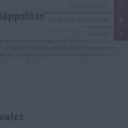
FRÅ
läppslösning: Rätt från
HIT
FAN
a med den unika och oslagbara HI-eSCR-tekniken har
n underhållsfri filtreringsenhet på sin SCR-katalysator,
 uppfylla strängare gränser för PM-utsläpp inom en
 valet