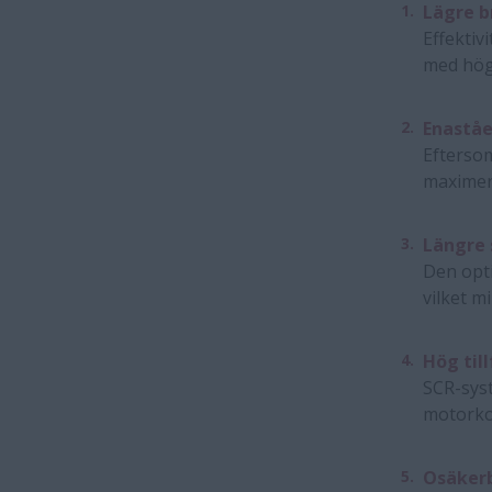
Lägre b
Effekti
med hög
Enastå
Efterso
maximer
Längre 
Den opt
vilket m
Hög till
SCR-syst
motorkom
Osäkerb