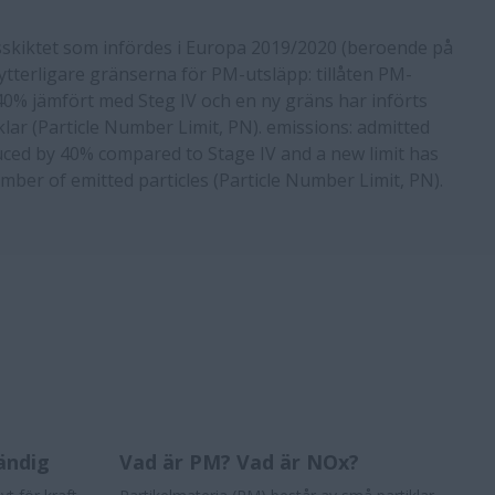
gsskiktet som infördes i Europa 2019/2020 (beroende på
ytterligare gränserna för PM-utsläpp: tillåten PM-
% jämfört med Steg IV och en ny gräns har införts
klar (Particle Number Limit, PN). emissions: admitted
ced by 40% compared to Stage IV and a new limit has
ber of emitted particles (Particle Number Limit, PN).
ändig
Vad är PM? Vad är NOx?