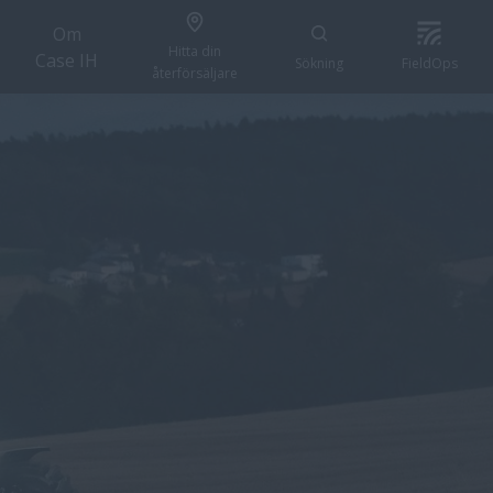
Om
Hitta din
Case IH
Sökning
FieldOps
återförsäljare