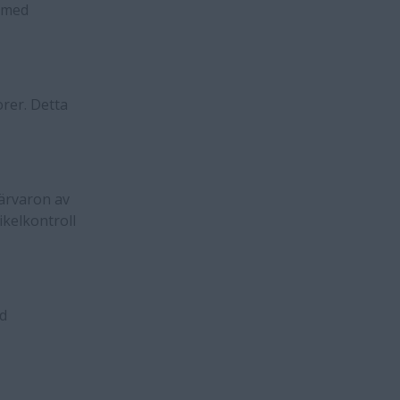
m med
rer. Detta
närvaron av
ikelkontroll
id