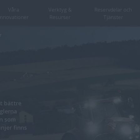
Våra
Verktyg &
Reservdelar och
innovationer
Resurser
Tjänster
r
t bättre
glerna
en som
injer finns