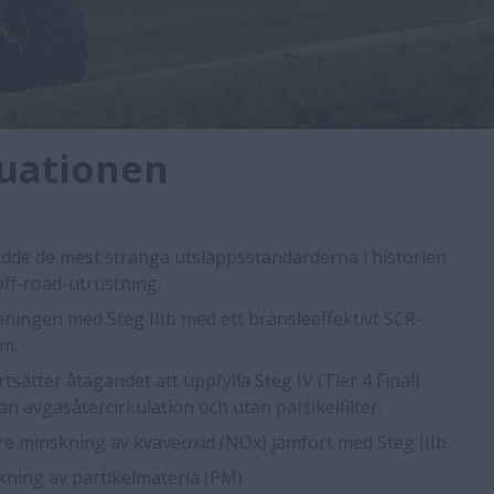
tuationen
dde de mest stränga utsläppsstandarderna i historien
 off-road-utrustning.
ningen med Steg IIIb med ett bränsleeffektivt SCR-
m.
tsätter åtagandet att uppfylla Steg IV (Tier 4 Final)
n avgasåtercirkulation och utan partikelfilter.
are minskning av kväveoxid (NOx) jämfört med Steg IIIb.
kning av partikelmateria (PM).