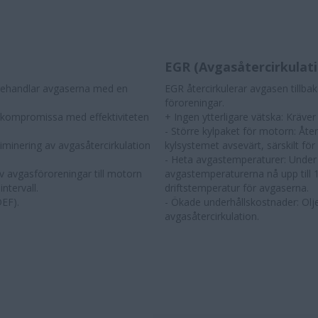
EGR (Avgasåtercirkulati
behandlar avgaserna med en
EGR återcirkulerar avgasen tillbak
föroreningar.
t kompromissa med effektiviteten
+ Ingen ytterligare vätska: Kräver
- Större kylpaket för motorn: Åt
iminering av avgasåtercirkulation
kylsystemet avsevärt, särskilt fö
- Heta avgastemperaturer: Under n
 av avgasföroreningar till motorn
avgastemperaturerna nå upp till 
ntervall.
driftstemperatur för avgaserna.
DEF).
- Ökade underhållskostnader: Olje
avgasåtercirkulation.