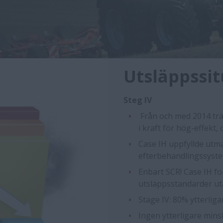
Utsläppssi
Steg IV
Från och med 2014 trä
i kraft för hög-effekt,
Case IH uppfyllde utma
efterbehandlingssyste
Enbart SCR! Case IH for
utsläppsstandarder uta
Stage IV: 80% ytterlig
Ingen ytterligare mins