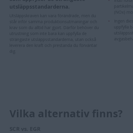
Inuti för
utsläppsstandarderna.
partikelm
(NOx) mot
Utsläppskraven kan vara förändrade, men du
Ingen die
står inför samma produktionsutmaningar och
uppfylla 
krav som du alltid har gjort. Därför behöver du
utsläppss
utrustning som inte bara kan uppfylla de
avgasbeh
strängaste utsläppsstandarderna, utan också
leverera den kraft och prestanda du förväntar
dig.
Vilka alternativ finns?
SCR vs. EGR