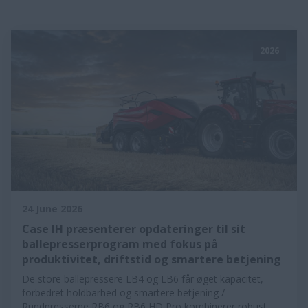
2026
24 June 2026
Case IH præsenterer opdateringer til sit
ballepresserprogram med fokus på
produktivitet, driftstid og smartere betjening
De store ballepressere LB4 og LB6 får øget kapacitet,
forbedret holdbarhed og smartere betjening /
Rundpresserne RB6 og RB6 HD Pro kombinerer robust