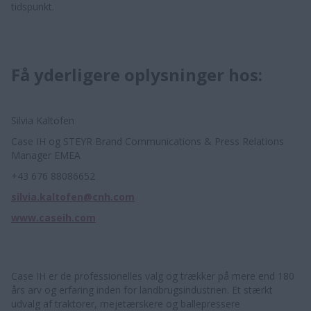
tidspunkt.
Få yderligere oplysninger hos:
Silvia Kaltofen
Case IH og STEYR Brand Communications & Press Relations
Manager EMEA
+43 676 88086652
silvia.kaltofen@cnh.com
www.caseih.com
Case IH er de professionelles valg og trækker på mere end 180
års arv og erfaring inden for landbrugsindustrien. Et stærkt
udvalg af traktorer, mejetærskere og ballepressere