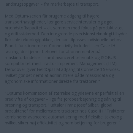
landbrugsopgaver – fra markarbejde til transport.
Med Optum-serien får brugerne adgang til højere
transporthastigheder, længere serviceintervaller og øget
brændstofkapacitet – alt sammen med fokus på produktivitet
og driftssikkerhed. Den integrerede præcisionsteknologi tilbyder
fleksible teknologipakker, der kan tilpasses individuelle behov.
Blandt funktionerne er Connectivity Included – en Case IH-
løsning, der fjerner behovet for abonnementer på
maskinforbindelse – samt avanceret telematik og ISOBUS-
kompatibilitet med Tractor Implement Management (TIM).
Derudover giver FieldOpsTM adgang til Connected Services,
hvilket gør det nemt at administrere både maskindata og
agronomiske informationer direkte fra traktoren."
"Optums kombination af størrelse og ydeevne er perfekt til en
bred vifte af opgaver – lige fra jordbearbejdning og såning til
presning og transport," udtaler Franz Josef Silber, global
produktchef for mellemstore traktorer hos Case IH. "Traktoren
kombinerer avanceret automatisering med fleksibel teknologi,
hvilket sikrer høj effektivitet og nem betjening for brugeren."