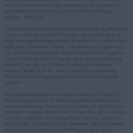
IH. "Optum-serien leverer den nødvendige kraft og ydeevne,
som landmændene har brug for til at håndtere alle typer
opgaver – året rundt."
Optum-serien er designet til maksimal fleksibilitet og effektivitet
i marken. Med en opdateret PTO og et nyt 3-punktsophæng
bagtil med øget løftekapacitet kan brugerne nemt skifte mellem
redskaber og minimere nedetid. Traktoren leveres også med
nye, letmonterede hjulvægte og en fabriksmonteret vægtblok
på enten 1000 kg eller 2000 kg, der sikrer optimal balance og
stabilitet. Den nye 4x2 CVXDrive-transmission forbedrer
kraftoverførslen til jorden, mens dobbelte hydraulikpumper
leverer den nødvendige kapacitet til selv de mest krævende
opgaver.
For yderligere information om Optum-serien samt Case IH’s
produktprogram inden for traktorer og høstprodukter samt
præcisionsteknologi, besøg Case IH standen på Agritechnica i
Hannover, Tyskland, fra den 9. til 15. november 2025. Du finder
os i hal 3, stand B21. Du kan også læse mere på caseih.com
eller kontakte din lokale Case IH- forhandler. Mere information
om priser og bestilling vil blive offentliggjort på et senere