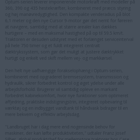
Optum-serien leverer imponerende motorkraft med modeller på
360, 390 og 435 hestekræfter, kombineret med præcis styring
og høj manøvredygtighed. Den kompakte venderadius på blot
6,1 meter og den nye Cursor 9-motor gør det nemt for føreren
at navigere, samtidig med at større arealer kan dækkes
hurtigere – med en maksimal hastighed på op til 59.5 km/t.
Traktoren er desuden udstyret med et forlænget serviceinterval
på hele 750 timer og et fuldt integreret centralt
dæktrykssystem, som gør det muligt at justere dæktrykket
hurtigt og enkelt ved skift mellem vej- og markkørsel.
Den helt nye uafhængige forakselophæng i Optum-serien,
kombineret med opgraderet bremsesystem, transmission og
hydraulik, sikrer forbedret kontrol og øget ydelse under alle
arbejdsforhold. Brugerer vil samtidig opleve en markant
forbedret kabinekomfort, hvor nye funktioner som optimeret
affjedring, praktiske indstigningstrin, integreret opbevaring til
værktøj og en indbygget vandtank til håndvask bidrager til en
mere bekvem og effektiv arbejdsdag.
"Landbruget har i dag mere end nogensinde behov for
maskiner, der kan løfte produktiviteten," udtaler Franz Josef
Silber, global produktchef for mellemstore traktorer hos Case