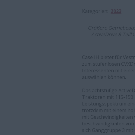
Kategorien
2023
Größere Getriebeausw
ActiveDrive 8-Teill
Case IH bietet für Vest
zum stufenlosen CVXDriv
Interessenten mit eine
auswählen können.
Das achtstufige Active
Traktoren mit 115-150 P
Leistungsspektrum eine
trotzdem mit einem hoh
mit Geschwindigkeiten 
Geschwindigkeiten von 
sich Ganggruppe 3 mit 