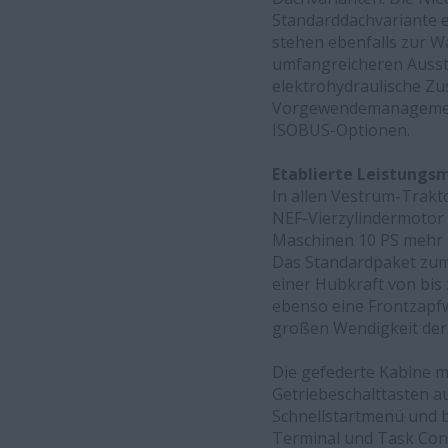
Standarddachvariante e
stehen ebenfalls zur Wa
umfangreicheren Auss
elektrohydraulische Zu
Vorgewendemanagement,
ISOBUS-Optionen.
Etablierte Leistung
In allen Vestrum-Trakto
NEF-Vierzylindermotor 
Maschinen 10 PS mehr a
Das Standardpaket zum 
einer Hubkraft von bis 
ebenso eine Frontzapfw
großen Wendigkeit der 
Die gefederte Kabine mi
Getriebeschalttasten a
Schnellstartmenü und b
Terminal und Task Contr