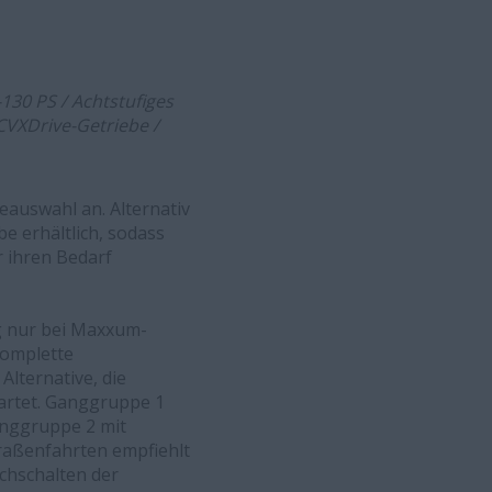
130 PS / Achtstufiges
 CVXDrive-Getriebe /
eauswahl an. Alternativ
e erhältlich, sodass
r ihren Bedarf
ng nur bei Maxxum-
komplette
lternative, die
artet. Ganggruppe 1
anggruppe 2 mit
traßenfahrten empfiehlt
ochschalten der