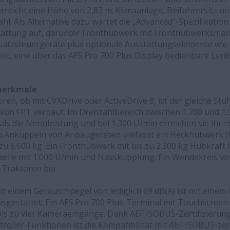
rreicht eine Höhe von 2,83 m. Klimaanlage, Beifahrersitz 
hl. Als Alternative dazu wartet die „Advanced“-Spezifikation
tattung auf, darunter Fronthubwerk mit Fronthubwerksma
satzsteuergeräte plus optionale Ausstattungselemente wie 
 eine über das AFS Pro 700 Plus Display bedienbare Len
smerkmale
ren, ob mit CVXDrive oder ActiveDrive 8, ist der gleiche Stu
von FPT verbaut. Im Drehzahlbereich zwischen 1.700 und 1.9
ls die Nennleistung und bei 1.300 U/min erreichen sie ih
Ankuppeln von Anbaugeräten umfasst ein Heckhubwerk (Kat.
zu 5.600 kg. Ein Fronthubwerk mit bis zu 2.300 kg Hubkraft is
elle mit 1.000 U/min und Nasskupplung. Ein Wendekreis von
Traktoren bei.
t einem Geräuschpegel von lediglich 69 dB(A) ist mit einem 
usgestattet. Ein AFS Pro 700 Plus-Terminal mit Touchscreen 
is zu vier Kameraeingänge. Dank AEF ISOBUS-Zertifizierung
oller-Funktionen ist die Kompatibilität mit AEF ISOBUS-zert