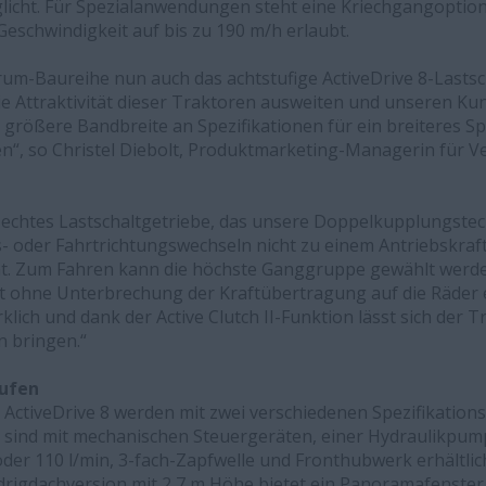
licht. Für Spezialanwendungen steht eine Kriechgangoption
Geschwindigkeit auf bis zu 190 m/h erlaubt.
trum-Baureihe nun auch das achtstufige ActiveDrive 8-Lastsc
die Attraktivität dieser Traktoren ausweiten und unseren Ku
größere Bandbreite an Spezifikationen für ein breiteres 
“, so Christel Diebolt, Produktmarketing-Managerin für V
n echtes Lastschaltgetriebe, das unsere Doppelkupplungstec
s- oder Fahrtrichtungswechseln nicht zu einem Antriebskraf
t. Zum Fahren kann die höchste Ganggruppe gewählt werden
it ohne Unterbrechung der Kraftübertragung auf die Räder
ich und dank der Active Clutch II-Funktion lässt sich der Tr
 bringen.“
tufen
ActiveDrive 8 werden mit zwei verschiedenen Spezifikatio
e sind mit mechanischen Steuergeräten, einer Hydraulikpum
der 110 l/min, 3-fach-Zapfwelle und Fronthubwerk erhältlich
drigdachversion mit 2,7 m Höhe bietet ein Panoramafenster 