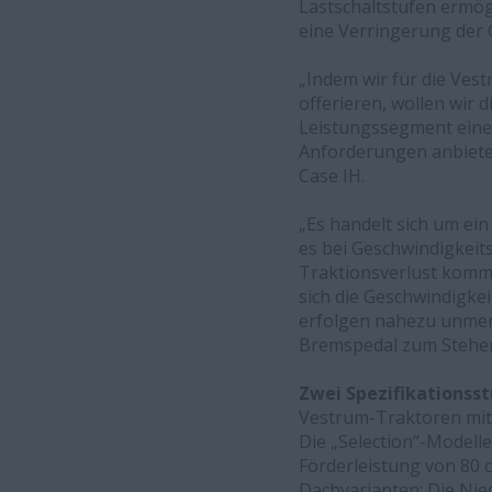
Lastschaltstufen ermög
eine Verringerung der 
„Indem wir für die Ves
offerieren, wollen wir 
Leistungssegment eine 
Anforderungen anbieten
Case IH.
„Es handelt sich um ei
es bei Geschwindigkeit
Traktionsverlust komm
sich die Geschwindigke
erfolgen nahezu unmerkl
Bremspedal zum Stehen
Zwei Spezifikationss
Vestrum-Traktoren mit 
Die „Selection“-Modell
Förderleistung von 80 o
Dachvarianten: Die Nie