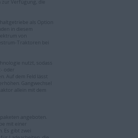
 zur Verfügung, die
haltgetriebe als Option
nden in diesem
Spektrum von
estrum-Traktoren bei
hnologie nutzt, sodass
t- oder
. Auf dem Feld lässt
 erhöhen. Gangwechsel
aktor allein mit dem
nspaketen angeboten.
pe mit einer
. Es gibt zwei
für Ladearbeiten, die