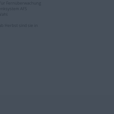
k für Fernüberwachung
Lenksystem AFS
ahl.
b Herbst sind sie in