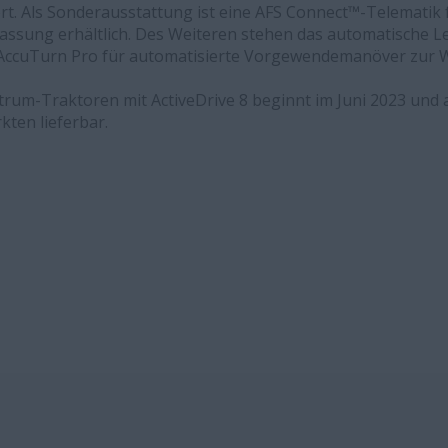
rt. Als Sonderausstattung ist eine AFS Connect™-Telemati
assung erhältlich. Des Weiteren stehen das automatische 
AccuTurn Pro für automatisierte Vorgewendemanöver zur W
rum-Traktoren mit ActiveDrive 8 beginnt im Juni 2023 und a
kten lieferbar.