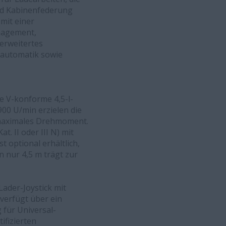
und Kabinenfederung
 mit einer
nagement,
erweitertes
kautomatik sowie
fe V-konforme 4,5-l-
00 U/min erzielen die
r maximales Drehmoment.
 II oder III N) mit
t optional erhältlich,
 nur 4,5 m trägt zur
Lader-Joystick mit
verfügt über ein
 für Universal-
ifizierten