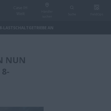
Case IH
Händler
Welt
Suche
FieldOps
suchen
8-LASTSCHALTGETRIEBE AN
EN NUN
8-