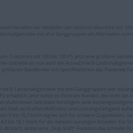
ahl bei allen vier Modellen der Vestrum-Baureihe mit 100-
astschaltgetriebe mit drei Ganggruppen als Alternative zum
rum-Traktoren mit 100 bis 130 PS jetzt eine größere Getrieb
e-Getriebe ist nun auch ein ActiveDrive 8-Lastschaltgetrieb
r größeren Bandbreite von Spezifikationen das Passende fü
Drive 8-Lastschaltgetriebe mit drei Ganggruppen war bisla
S erhältlich. Jetzt bietet es Vestrum-Kunden, die nicht das 
s stufenlosen Getriebes benötigen, eine kostengünstigere A
en Maß an Kraftstoffeffizienz und Leistungsfähigkeit aufw
von 0 bis 10,7 km/h eignet sich für schwere Zugarbeiten, G
4,3 bis 18,1 km/h für die meisten sonstigen Arbeiten. Für S
0-40 km/h, wobei eine „Skip-Shift“-Funktion das schnelle H