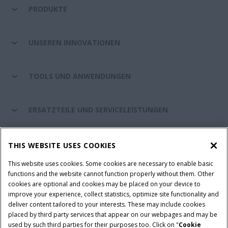
PRODUKTE
UNSEREN INNOVATIONEN
TOOLS UND ANWENDUNGEN
ERSATZTEILE UND SERVICELEISTUNGEN
CASE IH WELT
THIS WEBSITE USES COOKIES
This website uses cookies. Some cookies are necessary to enable basic
functions and the website cannot function properly without them. Other
cookies are optional and cookies may be placed on your device to
Nutzungsbedingungen und rechtliche Hinweise
improve your experience, collect statistics, optimize site functionality and
Datenschutzhinweise
Impressum
Cookie Settings
deliver content tailored to your interests. These may include cookies
placed by third party services that appear on our webpages and may be
Telematics-Datenschutzerklärung
used by such third parties for their purposes too. Click on "
Cookie