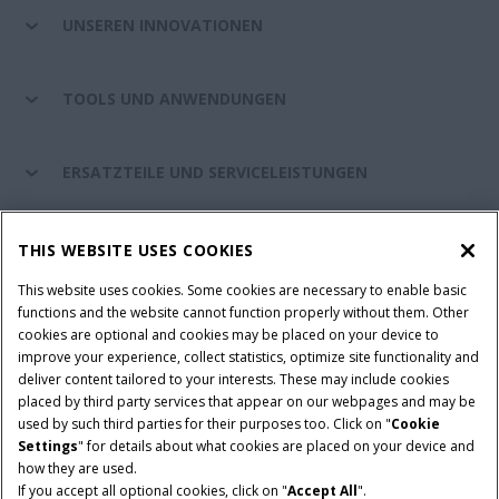
UNSEREN INNOVATIONEN
TOOLS UND ANWENDUNGEN
ERSATZTEILE UND SERVICELEISTUNGEN
CASE IH WELT
THIS WEBSITE USES COOKIES
This website uses cookies. Some cookies are necessary to enable basic
functions and the website cannot function properly without them. Other
cookies are optional and cookies may be placed on your device to
Nutzungsbedingungen und rechtliche Hinweise
improve your experience, collect statistics, optimize site functionality and
Datenschutzhinweise
Impressum
Cookie Settings
deliver content tailored to your interests. These may include cookies
placed by third party services that appear on our webpages and may be
Telematics-Datenschutzerklärung
used by such third parties for their purposes too. Click on "
Cookie
Settings
" for details about what cookies are placed on your device and
© 2026 CNH Industrial America LLC. All Rights Reserved. Case IH is a
how they are used.
trademark of CNH Industrial America LLC.
If you accept all optional cookies, click on "
Accept All
".