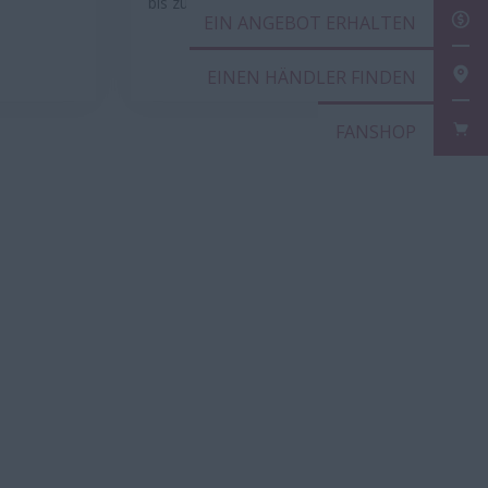
bis zu 82/64,7 l/min
EIN
EIN
FAN