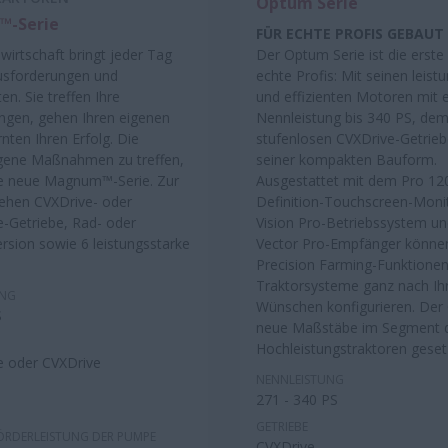
Optum Serie
-Serie
FÜR ECHTE PROFIS GEBAUT
wirtschaft bringt jeder Tag
Der Optum Serie ist die erste
usforderungen und
echte Profis: Mit seinen leist
en. Sie treffen Ihre
und effizienten Motoren mit e
ngen, gehen Ihren eigenen
Nennleistung bis 340 PS, de
nten Ihren Erfolg. Die
stufenlosen CVXDrive-Getrie
eigene Maßnahmen zu treffen,
seiner kompakten Bauform.
die neue Magnum™-Serie. Zur
Ausgestattet mit dem Pro 12
ehen CVXDrive- oder
Definition-Touchscreen-Moni
-Getriebe, Rad- oder
Vision Pro-Betriebssystem u
rsion sowie 6 leistungsstarke
Vector Pro-Empfänger können
Precision Farming-Funktione
Traktorsysteme ganz nach Ih
UNG
Wünschen konfigurieren. Der
S
neue Maßstäbe im Segment 
Hochleistungstraktoren geset
e oder CVXDrive
NENNLEISTUNG
271 - 340 PS
GETRIEBE
ÖRDERLEISTUNG DER PUMPE
CVXDrive