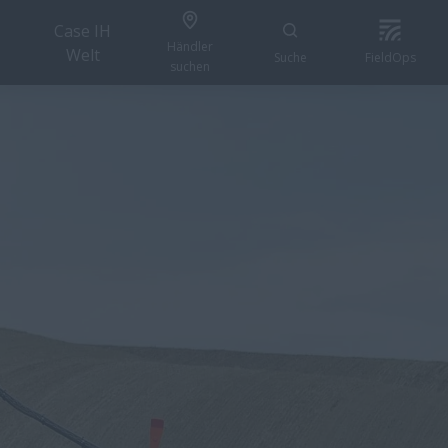
Case IH
Händler
Welt
Suche
FieldOps
suchen