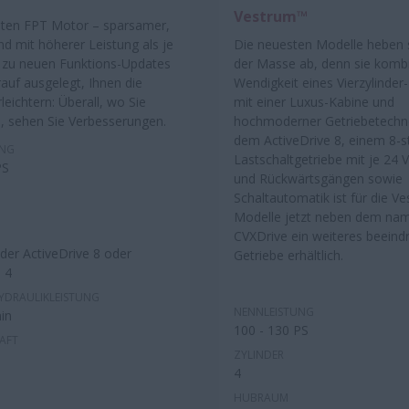
Vestrum™
ten FPT Motor – sparsamer,
nd mit höherer Leistung als je
Die neuesten Modelle heben 
s zu neuen Funktions-Updates
der Masse ab, denn sie kombi
arauf ausgelegt, Ihnen die
Wendigkeit eines Vierzylinder
rleichtern: Überall, wo Sie
mit einer Luxus-Kabine und
, sehen Sie Verbesserungen.
hochmoderner Getriebetechno
dem ActiveDrive 8, einem 8-s
UNG
Lastschaltgetriebe mit je 24 
PS
und Rückwärtsgängen sowie
Schaltautomatik ist für die V
Modelle jetzt neben dem na
CVXDrive ein weiteres beein
der ActiveDrive 8 oder
Getriebe erhältlich.
 4
YDRAULIKLEISTUNG
NENNLEISTUNG
in
100 - 130 PS
AFT
ZYLINDER
4
HUBRAUM