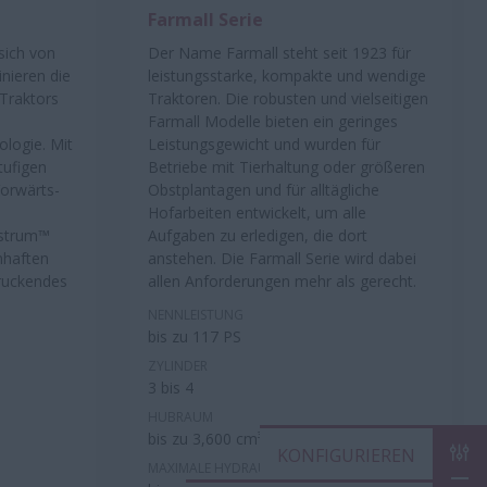
Farmall Serie
sich von
Der Name Farmall steht seit 1923 für
nieren die
leistungsstarke, kompakte und wendige
-Traktors
Traktoren. Die robusten und vielseitigen
Farmall Modelle bieten ein geringes
logie. Mit
Leistungsgewicht und wurden für
tufigen
Betriebe mit Tierhaltung oder größeren
Vorwärts-
Obstplantagen und für alltägliche
Hofarbeiten entwickelt, um alle
estrum™
Aufgaben zu erledigen, die dort
mhaften
anstehen. Die Farmall Serie wird dabei
druckendes
allen Anforderungen mehr als gerecht.
NENNLEISTUNG
bis zu 117 PS
ZYLINDER
3 bis 4
HUBRAUM
bis zu 3,600 cm³
KON
MAXIMALE HYDRAULIKLEISTUNG