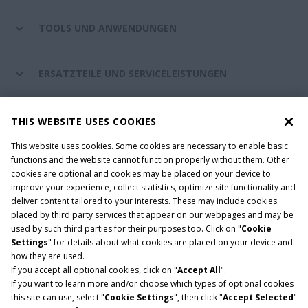
TOOLS UND ANWENDUNGEN
ERSATZTEILE UND SERVICELEISTUNGEN
CASE IH WELT
THIS WEBSITE USES COOKIES
This website uses cookies. Some cookies are necessary to enable basic
functions and the website cannot function properly without them. Other
cookies are optional and cookies may be placed on your device to
Nutzungsbedingungen und rechtliche Hinweise
improve your experience, collect statistics, optimize site functionality and
Datenschutzhinweise
Impressum
Cookie Settings
deliver content tailored to your interests. These may include cookies
placed by third party services that appear on our webpages and may be
Telematics-Datenschutzerklärung
used by such third parties for their purposes too. Click on "
Cookie
Settings
" for details about what cookies are placed on your device and
© 2026 CNH Industrial America LLC. All Rights Reserved. Case IH is a
how they are used.
trademark of CNH Industrial America LLC.
If you accept all optional cookies, click on "
Accept All
".
If you want to learn more and/or choose which types of optional cookies
this site can use, select "
Cookie Settings
", then click "
Accept Selected
"