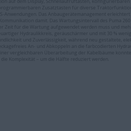
ion auf dem Display, Schnellaufruftasten, konfigurierbaren
programmierbaren Zusatztasten für diverse Traktorfunktio
S-Anwendungen. Das Anbaugerätemanagement erleichtert 
Kommunikation damit. Das Wartungsintervall des Puma 260
r Zeit für die Wartung aufgewendet werden muss und mehr Z
euartiger Hydraulikkreis, geräuschärmer und mit 30 % weni
dlichkeit und Zuverlässigkeit, während neu gestaltete, ele
eckagefreies An- und Abkoppeln an die farbcodierten Hydra
iner vergleichbaren Überarbeitung der Kabelbäume konnte 
die Komplexität – um die Hälfte reduziert werden.