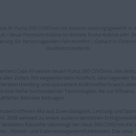
ll Case IH Puma 260 CVXDrive mit bestem Leistungsgewicht i
tät / Neue Premium-Kabine ist leiseste Puma-Kabine aller Zei
erung für hervorragenden Fahrkomfort / Gebaut in Österre
Qualitätsstandards.
entiert Case IH seinen neuen Puma 260 CVXDrive, den leist
ma aller Zeiten. Mit wegweisendem Komfort, überragender Ko
ellentem Handling und sparsamem Kraftstoffverbrauch übe
 eine Reihe hochmoderner Technologien, die zur Effizienz,
haftlicher Betriebe beitragen.
übertroffenen Mix aus Zuverlässigkeit, Leistung und Sparsa
hr 2008 weltweit zu einem außerordentlichen Erfolgsmodell 
er beliebten Baureihe überzeugt der neue 260 CVXDrive mit s
ebs-, Flotten- und Datenmanagementfunktionen. Das neue