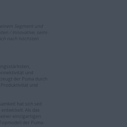
n seinem Segment und
ten / Innovative, semi-
ich nach höchsten
ungsstärksten,
nnektivität und
rzeugt der Puma durch
 Produktivität und
mkeit hat sich seit
entwickelt. Als das
einer einzigartigen
 Topmodell der Puma-