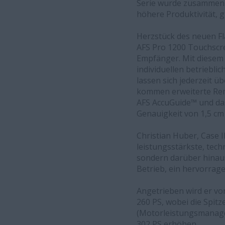
Serie wurde zusammen 
höhere Produktivität, 
Herzstück des neuen Fl
AFS Pro 1200 Touchscr
Empfänger. Mit diesem
individuellen betriebl
lassen sich jederzeit 
kommen erweiterte Rem
AFS AccuGuide™ und da
Genauigkeit von 1,5 cm
Christian Huber, Case 
leistungsstärkste, techn
sondern darüber hinau
Betrieb, ein hervorrag
Angetrieben wird er v
260 PS, wobei die Spit
(Motorleistungsmanagem
302 PS erhöhen.