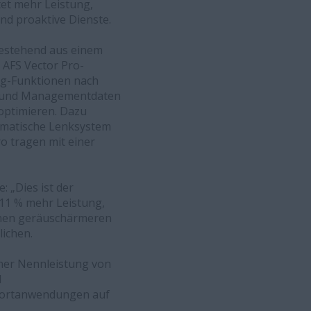
et mehr Leistung,
nd proaktive Dienste.
bestehend aus einem
 AFS Vector Pro-
ng-Funktionen nach
en- und Managementdaten
 optimieren. Dazu
omatische Lenksystem
 tragen mit einer
 „Dies ist der
r 11 % mehr Leistung,
einen geräuschärmeren
ichen.
ner Nennleistung von
M
sportanwendungen auf