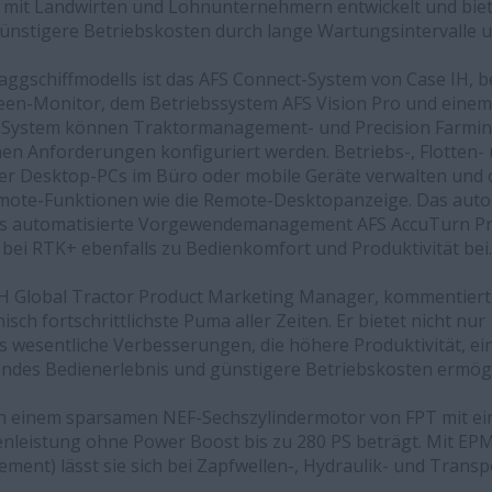
mit Landwirten und Lohnunternehmern entwickelt und biet
günstigere Betriebskosten durch lange Wartungsintervalle u
aggschiffmodells ist das AFS Connect-System von Case IH, 
een-Monitor, dem Betriebssystem AFS Vision Pro und einem
 System können Traktormanagement- und Precision Farmi
ichen Anforderungen konfiguriert werden. Betriebs-, Flott
über Desktop-PCs im Büro oder mobile Geräte verwalten und
ote-Funktionen wie die Remote-Desktopanzeige. Das aut
s automatisierte Vorgewendemanagement AFS AccuTurn Pro
 bei RTK+ ebenfalls zu Bedienkomfort und Produktivität bei.
IH Global Tractor Product Marketing Manager, kommentierte:
isch fortschrittlichste Puma aller Zeiten. Er bietet nicht nu
s wesentliche Verbesserungen, die höhere Produktivität, 
endes Bedienerlebnis und günstigere Betriebskosten ermögl
on einem sparsamen NEF-Sechszylindermotor von FPT mit ei
zenleistung ohne Power Boost bis zu 280 PS beträgt. Mit EP
ent) lässt sie sich bei Zapfwellen-, Hydraulik- und Tran