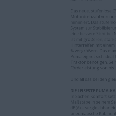
Das neue, stufenlose CV
Motordrehzahl von nur 
minimiert. Das stufenlo
System zur Stabilisier
eine bessere Sicht bei
ist mit größeren, stär
Hinterreifen mit einem
% vergrößern. Das maxi
Puma eignet sich ideal
Traktor benötigen. Sei
Förderleistung von bis 
Und all das bei den gl
DIE LEISESTE PUMA-KA
In Sachen Komfort setz
Maßstäbe in seinem Seg
dB(A) – vergleichbar e
pneumatische Kabinenfe