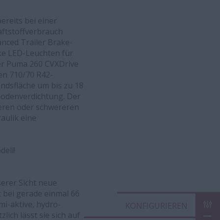
ereits bei einer
aftstoffverbrauch
anced Trailer Brake-
rke LED-Leuchten für
Der Puma 260 CVXDrive
en 710/70 R42-
ndsfläche um bis zu 18
Bodenverdichtung. Der
ßeren oder schwereren
aulik eine
ell!
erer Sicht neue
 bei gerade einmal 66
i-aktive, hydro-
KON
ich lässt sie sich auf