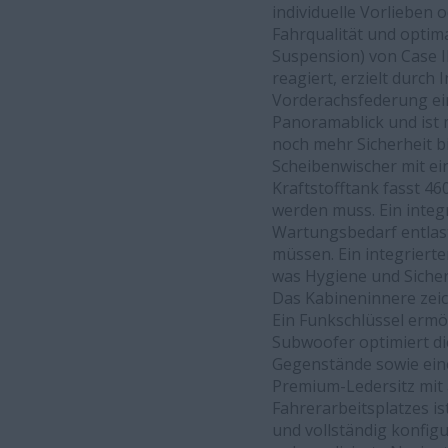
individuelle Vorlieben 
Fahrqualität und optim
Suspension) von Case I
reagiert, erzielt durc
Vorderachsfederung ei
Panoramablick und ist m
noch mehr Sicherheit bi
Scheibenwischer mit ei
Kraftstofftank fasst 46
werden muss. Ein integ
Wartungsbedarf entlas
müssen. Ein integrierte
was Hygiene und Sicher
Das Kabineninnere zeic
Ein Funkschlüssel ermög
Subwoofer optimiert d
Gegenstände sowie eine 
Premium-Ledersitz mit a
Fahrerarbeitsplatzes i
und vollständig konfig