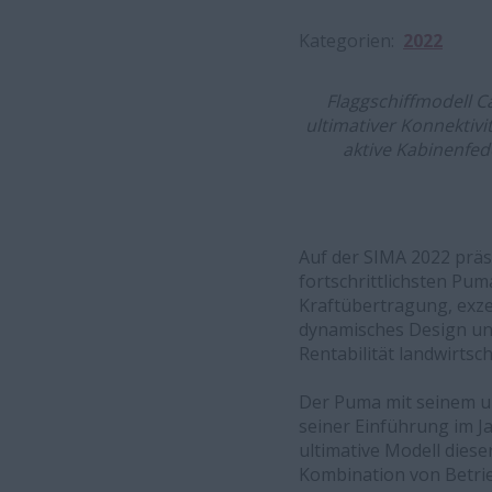
Kategorien
2022
​​​​Flaggschiffmode
ultimativer Konnektivi
aktive Kabinenfed
Auf der SIMA 2022 präs
fortschrittlichsten Pu
Kraftübertragung, exz
dynamisches Design und
Rentabilität landwirtsc
Der Puma mit seinem un
seiner Einführung im Ja
ultimative Modell dies
Kombination von Betri