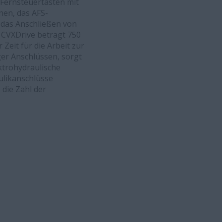
 Fernsteuertasten mit
nen, das AFS-
das Anschließen von
 CVXDrive beträgt 750
eit für die Arbeit zur
ger Anschlüssen, sorgt
ktrohydraulische
ulikanschlüsse
die Zahl der