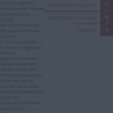
eise hervorragende
EIN
stem (Advanced Vehicle
eländeoberfläche
EIN
ks- und
etet dem Fahrer einen
FAN
fen ausgestattet, die
e und ein
 um 15 % vergrößerte
der Traktor aufgetankt
ichtigen
 mitgenommen werden
ie Hände zu waschen,
sentlich verbessert.
eistungsmerkmalen aus:
losen Betrieb. Ein
raum für persönliche
 und frisch bleiben. Ein
lpunkt des
n bedienerfreundlichen
egler für die