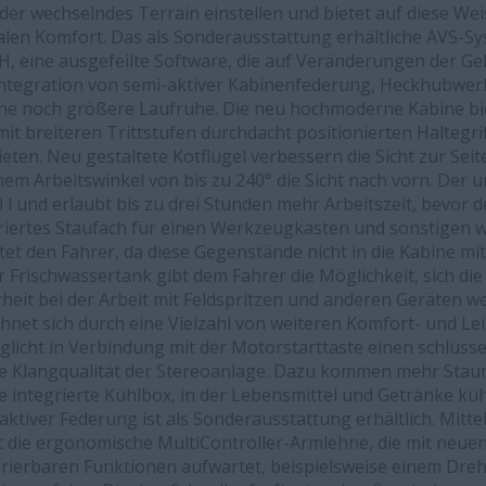
oder wechselndes Terrain einstellen und bietet auf diese W
alen Komfort. Das als Sonderausstattung erhältliche AVS-Sy
H, eine ausgefeilte Software, die auf Veränderungen der G
h Integration von semi-aktiver Kabinenfederung, Heckhubwer
ne noch größere Laufruhe. Die neu hochmoderne Kabine bi
it breiteren Trittstufen durchdacht positionierten Haltegrif
eten. Neu gestaltete Kotflügel verbessern die Sicht zur Seit
nem Arbeitswinkel von bis zu 240° die Sicht nach vorn. Der
0 l und erlaubt bis zu drei Stunden mehr Arbeitszeit, bevor 
riertes Staufach für einen Werkzeugkasten und sonstigen w
tet den Fahrer, da diese Gegenstände nicht in die Kabine
r Frischwassertank gibt dem Fahrer die Möglichkeit, sich d
heit bei der Arbeit mit Feldspritzen und anderen Geräten we
hnet sich durch eine Vielzahl von weiteren Komfort- und L
licht in Verbindung mit der Motorstarttaste einen schlüssel
ie Klangqualität der Stereoanlage. Dazu kommen mehr Stau
integrierte Kühlbox, in der Lebensmittel und Getränke kühl
ktiver Federung ist als Sonderausstattung erhältlich. Mitte
st die ergonomische MultiController-Armlehne, die mit neue
urierbaren Funktionen aufwartet, beispielsweise einem Drehr