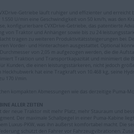
XDrive-Getriebe läuft ruhiger und effizienter und erreicht b
1.550 U/min eine Geschwindigkeit von 50 km/h, was den Kr
se, konfigurierbare CVXDrive-Getriebe, das patentierte Adv
ung von Traktor und Anhänger sowie bis zu 24 leistungssta
 Nacht tragen zu weiteren Produktivitätssteigerungen bei. 
keren Vorder- und Hinterachsen ausgestattet. Optional könn
 Durchmesser von 2,05 m aufgezogen werden, die die Aufsta
miert Traktion und Transportkapazität und minimiert die 
 für Kunden, die einen leistungsstärkeren, nicht jedoch grö
n Heckhubwerk hat eine Tragkraft von 10.468 kg, seine Hydr
zu 170 l/min.
eichen kompakten Abmessungen wie das derzeitige Puma-Mod
BINE ALLER ZEITEN
t der neue Traktor mit mehr Platz, mehr Stauraum und bess
ment. Der maximale Schallpegel in einer Puma-Kabine liegt
inem Luxus-PKW, was ihn äußerst komfortabel macht. Die sem
derung schützt den Fahrer vor Fahrzeugvibrationen. Zusätzl