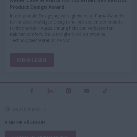
Neuer Case IH Puma 155-185 erhält den Red Dot
Product Design Award
Internationale Designjury würdigt die neue Puma-Baureihe
für ihr zweckmäßiges Design und ihre bedienerorientierte
Funktionalität / Auszeichnung hebt den verbesserten
Kabinenkomfort, die Wendigkeit und die intuitive
Technologieintegration hervor
MEHR LESEN
Deutschland
SIND SIE HÄNDLER?