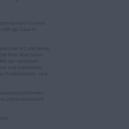
em können für eine
hilft der Case IH
kann die Art und Weise,
zial ihrer Maschinen
Mit der nahtlosen
zienz und maximieren
s Produktivitäts- und
enanalyseplattformen
ere und produktivere
gbar.