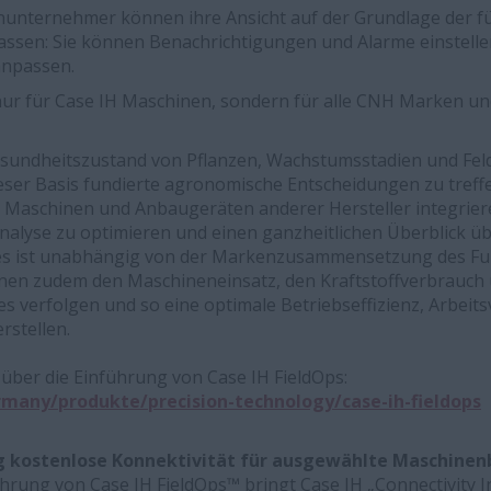
unternehmer können ihre Ansicht auf der Grundlage der fü
ssen: Sie können Benachrichtigungen und Alarme einstellen
anpassen.
nur für Case IH Maschinen, sondern für alle CNH Marken und
undheitszustand von Pflanzen, Wachstumsstadien und Fe
ser Basis fundierte agronomische Entscheidungen zu treff
it Maschinen und Anbaugeräten anderer Hersteller integrier
alyse zu optimieren und einen ganzheitlichen Überblick ü
Dies ist unabhängig von der Markenzusammensetzung des Fu
n zudem den Maschineneinsatz, den Kraftstoffverbrauch u
es verfolgen und so eine optimale Betriebseffizienz, Arbeit
stellen.
über die Einführung von Case IH FieldOps:
many/produkte/precision-technology/case-ih-fieldops
ig kostenlose Konnektivität für ausgewählte Maschine
hrung von Case IH FieldOps™ bringt Case IH „Connectivity I