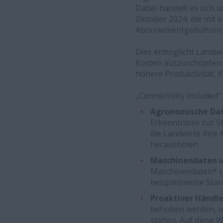
Dabei handelt es sich
Oktober 2024, die mit
Abonnementgebühren u
Dies ermöglicht Landwi
Kosten auszuschöpfen u
höhere Produktivität, 
„Connectivity Included“
Agronomische Da
Erkenntnisse zur S
die Landwirte ihre
herausholen.
Maschinendaten u
Maschinendaten* un
beispielsweise Sta
Proaktiver Händl
behoben werden, um
stehen. Auf diese W