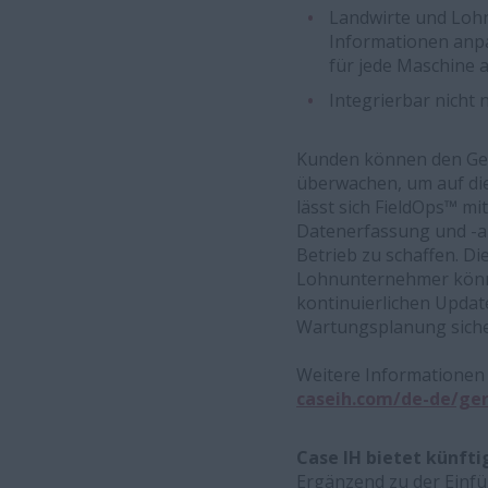
Landwirte und Lohn
Informationen anpa
für jede Maschine 
Integrierbar nicht 
Kunden können den Ges
überwachen, um auf die
lässt sich FieldOps™ m
Datenerfassung und -an
Betrieb zu schaffen. 
Lohnunternehmer könne
kontinuierlichen Updat
Wartungsplanung sicher
Weitere Informationen 
caseih.com/de-de/ger
Case IH bietet künft
Ergänzend zu der Einfü