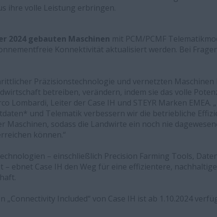
s ihre volle Leistung erbringen.
ber 2024 gebauten Maschinen
mit PCM/PCMF Telematikmod
nnementfreie Konnektivität aktualisiert werden. Bei Fragen 
rittlicher Präzisionstechnologie und vernetzten Maschinen 
wirtschaft betreiben, verändern, indem sie das volle Poten
co Lombardi, Leiter der Case IH und STEYR Marken EMEA. „
tdaten* und Telematik verbessern wir die betriebliche Effi
 Maschinen, sodass die Landwirte ein noch nie dagewesene
erreichen können.“
 Technologien – einschließlich Precision Farming Tools, Dat
t – ebnet Case IH den Weg für eine effizientere, nachhaltig
haft.
n „Connectivity Included“ von Case IH ist ab 1.10.2024 verfü