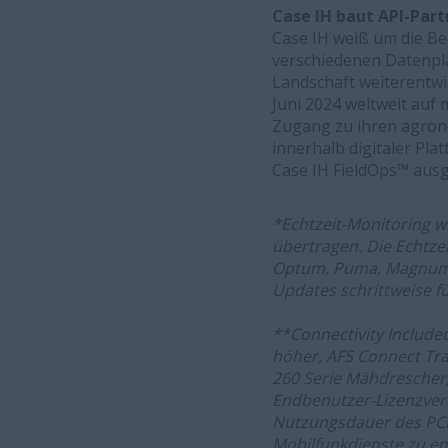
Case IH baut API-Part
Case IH weiß um die Be
verschiedenen Datenpla
Landschaft weiterentwic
Juni 2024 weltweit auf
Zugang zu ihren agrono
innerhalb digitaler Pla
Case IH FieldOps™ ausg
*Echtzeit-Monitoring 
übertragen. Die Echtze
Optum, Puma, Magnum u
Updates schrittweise f
**Connectivity Include
höher, AFS Connect Tr
260 Serie Mähdrescher
Endbenutzer-Lizenzverei
Nutzungsdauer des PCM
Mobilfunkdienste zu em