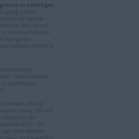
gration zu beseitigen
r Zugang zu den
 sich die digitale
en aus, die sich seit
e IH einen einfacheren
er Navigation
artner können einfach in
ndortänderung
nnect Traktormodelle
in zukünftigen
t.
uma Modelle 185 und
uadtrac sowie 160 und
e Akzeptanz der
tivität ist für die
age sein, aktuelle
ardware verantwortlich.