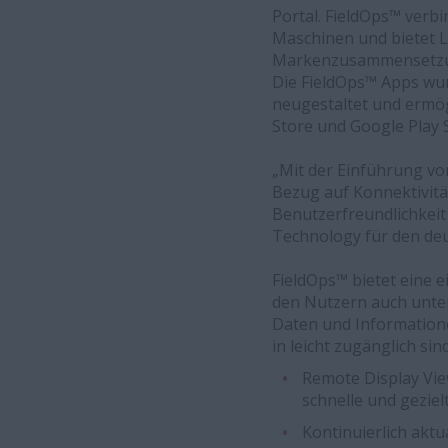
Portal. FieldOps™ verb
Maschinen und bietet
Markenzusammensetzung 
Die FieldOps™ Apps wu
neugestaltet und ermög
Store und Google Play
„Mit der Einführung vo
Bezug auf Konnektivität
Benutzerfreundlichkeit 
Technology für den de
FieldOps™ bietet eine 
den Nutzern auch unter
Daten und Information
in leicht zugänglich si
Remote Display Vie
schnelle und geziel
Kontinuierlich akt