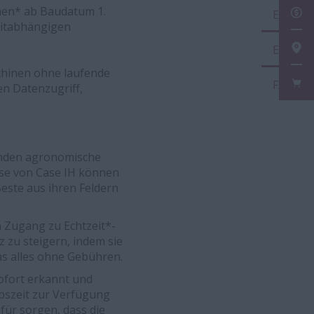
nen* ab Baudatum 1.
EIN
eitabhängigen
EIN
chinen ohne laufende
FAN
en Datenzugriff,
unden agronomische
yse von Case IH können
este aus ihren Feldern
n Zugang zu Echtzeit*-
 zu steigern, indem sie
as alles ohne Gebühren.
ofort erkannt und
bszeit zur Verfügung
für sorgen, dass die