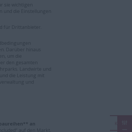
r sie wichtigen
 und die Einstellungen
 für Drittanbieter.
ldbedingungen
en. Darüber hinaus
en, um die
ber den gesamten
hrparks. Landwirte und
nd die Leistung mit
sverwaltung und
KON
nbaureihen** an
ncluded“ auf den Markt.