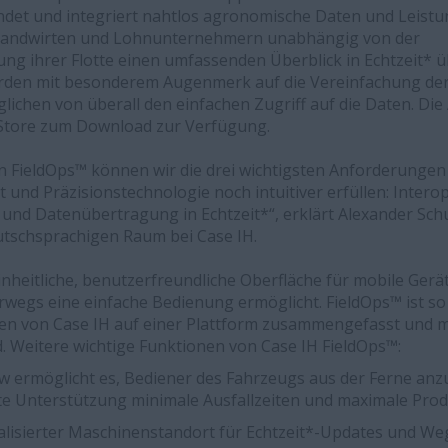
indet und integriert nahtlos agronomische Daten und Leist
 Landwirten und Lohnunternehmern unabhängig von der
ihrer Flotte einen umfassenden Überblick in Echtzeit* üb
rden mit besonderem Augenmerk auf die Vereinfachung de
lichen von überall den einfachen Zugriff auf die Daten. Di
 Store zum Download zur Verfügung.
n FieldOps™ können wir die drei wichtigsten Anforderungen
 und Präzisionstechnologie noch intuitiver erfüllen: Interope
und Datenübertragung in Echtzeit*“, erklärt Alexander Schu
utschsprachigen Raum bei Case IH.
einheitliche, benutzerfreundliche Oberfläche für mobile Ger
wegs eine einfache Bedienung ermöglicht. FieldOps™ ist so k
en von Case IH auf einer Plattform zusammengefasst und m
nd. Weitere wichtige Funktionen von Case IH FieldOps™:
w ermöglicht es, Bediener des Fahrzeugs aus der Ferne anzu
te Unterstützung minimale Ausfallzeiten und maximale Produ
ualisierter Maschinenstandort für Echtzeit*-Updates und W