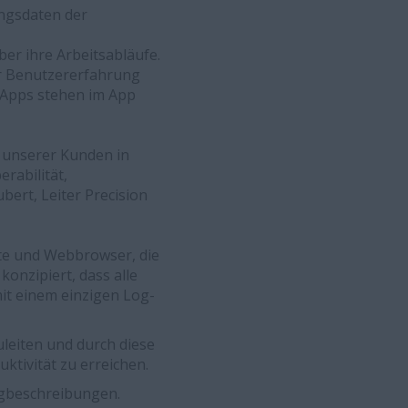
ungsdaten der
er ihre Arbeitsabläufe.
r Benutzererfahrung
e Apps stehen im App
 unserer Kunden in
rabilität,
bert, Leiter Precision
äte und Webbrowser, die
onzipiert, dass alle
it einem einzigen Log-
leiten und durch diese
ktivität zu erreichen.
egbeschreibungen.