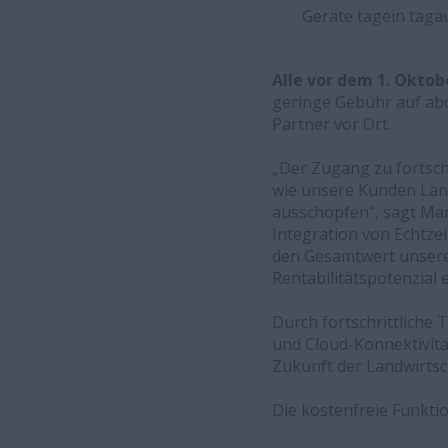
Geräte tagein tagau
Alle vor dem 1. Okto
geringe Gebühr auf abo
Partner vor Ort.
„Der Zugang zu fortsch
wie unsere Kunden Land
ausschöpfen“, sagt Mar
Integration von Echtzei
den Gesamtwert unserer
Rentabilitätspotenzial 
Durch fortschrittliche
und Cloud-Konnektivitä
Zukunft der Landwirtsc
Die kostenfreie Funktio