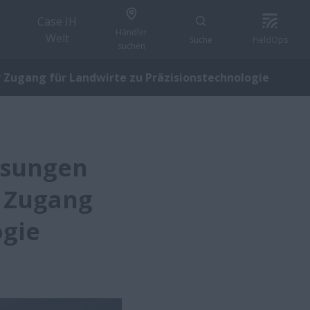
Case IH
Händler
Welt
Suche
FieldOps
suchen
 Zugang für Landwirte zu Präzisionstechnologie
ösungen
r Zugang
ogie