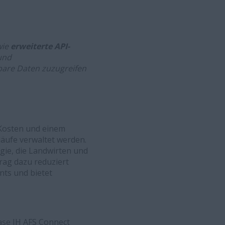
wie
erweiterte API-
und
tbare Daten zuzugreifen
Kosten und einem
läufe verwaltet werden.
gie, die Landwirten und
rag dazu reduziert
ts und bietet
ase IH AFS Connect