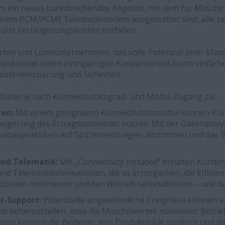
 um ein neues bahnbrechendes Angebot, mit dem für Maschi
 einem PCM/PCMF Telematikmodem ausgestattet sind, alle z
nd Verlängerungskosten entfallen.
rten und Lohnunternehmern, das volle Potenzial ihrer Mas
nd bietet einen einzigartigen Kundenvorteil durch einfach
Kosteneinsparung und Sicherheit.
 bietet je nach Konnektivitätsgrad- und Modul Zugang zu:
ten:
Mit einem geeigneten Konnektivitätsmodul können K
teigerung des Ertragspotenzials nutzen. Mit der Datenanal
 Anbaupraktiken auf Spitzenleistungen abstimmen und das B
nd Telematik:
Mit „Connectivity Included“ erhalten Kunde
d Telematikinformationen, die es ermöglichen, die Effizienz
ndzeiten minimieren und den Betrieb rationalisieren – und d
er-Support:
Potenzielle ungewöhnliche Ereignisse können s
 sicherzustellen, dass die Maschinen mit maximaler Betrie
eise können die Bediener ihre Produktivität steigern und da