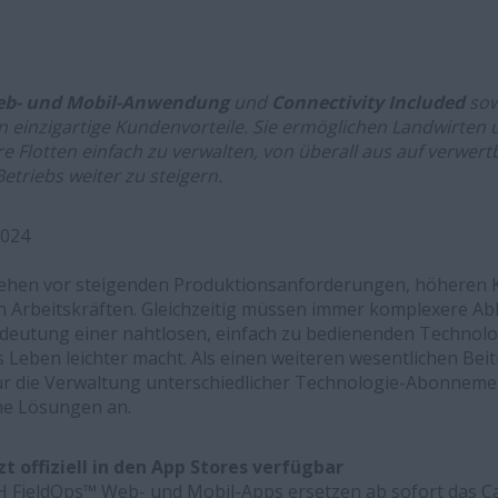
eb- und Mobil-Anwendung
und
Connectivity Included
so
n einzigartige Kundenvorteile. Sie ermöglichen Landwirten 
 Flotten einfach zu verwalten, von überall aus auf verwer
Betriebs weiter zu steigern.
2024
tehen vor steigenden Produktionsanforderungen, höheren 
en Arbeitskräften. Gleichzeitig müssen immer komplexere Ab
deutung einer nahtlosen, einfach zu bedienenden Technolo
eben leichter macht. Als einen weiteren wesentlichen Beit
r die Verwaltung unterschiedlicher Technologie-Abonnemen
he Lösungen an.
t offiziell in den App Stores verfügbar
H FieldOps™ Web- und Mobil-Apps ersetzen ab sofort das C