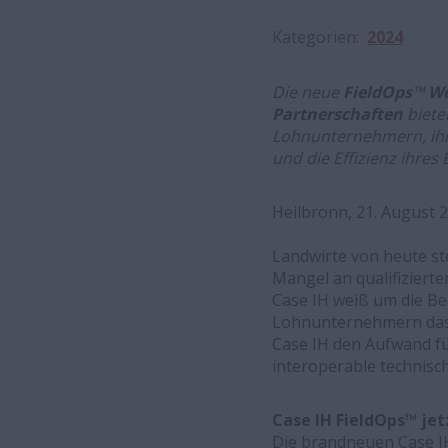
Kategorien
2024
Die neue
FieldOps™ W
Partnerschaften
biete
Lohnunternehmern, ihre
und die Effizienz ihres 
Heilbronn, 21. August 
Landwirte von heute s
Mangel an qualifiziert
Case IH weiß um die Be
Lohnunternehmern das L
Case IH den Aufwand fü
interoperable technisc
Case IH FieldOps™ jetz
Die brandneuen Case I