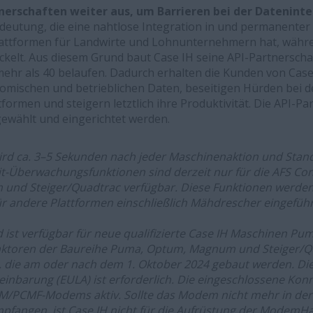
nerschaften weiter aus, um Barrieren bei der Dateninte
deutung, die eine nahtlose Integration in und permanente
ttformen für Landwirte und Lohnunternehmern hat, während
kelt. Aus diesem Grund baut Case IH seine API-Partnerschaft
 mehr als 40 belaufen. Dadurch erhalten die Kunden von Cas
mischen und betrieblichen Daten, beseitigen Hürden bei d
ttformen und steigern letztlich ihre Produktivität. Die API-P
ewählt und eingerichtet werden.
wird ca. 3–5 Sekunden nach jeder Maschinenaktion und Sta
it-Überwachungsfunktionen sind derzeit nur für die AFS Co
nd Steiger/Quadtrac verfügbar. Diese Funktionen werden 
ür andere Plattformen einschließlich Mähdrescher eingeführ
d ist verfügbar für neue qualifizierte Case IH Maschinen P
aktoren der Baureihe Puma, Optum, Magnum und Steiger/Q
, die am oder nach dem 1. Oktober 2024 gebaut werden. Di
nbarung (EULA) ist erforderlich. Die eingeschlossene Konnek
/PCMF-Modems aktiv. Sollte das Modem nicht mehr in der L
pfangen, ist Case IH nicht für die Aufrüstung der ModemH