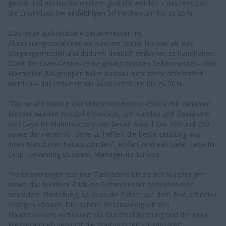
gelöst und ein Nockensystem gedreht werden – das reduziert
die Einstellzeit bei einfeldrigen Schnecken um bis zu 25 %.
Das neue aufsteckbare Seitenmesser mit
Aluminiumgussrahmen ist rund ein Drittel leichter als das
Vorgängermodell und dadurch deutlich einfacher zu handhaben.
Dank der Over-Centre-Verriegelung müssen Seitenmesser- oder
Halmteiler-Baugruppen beim Ausbau nicht mehr demontiert
werden – das reduziert die Ausbauzeit um bis zu 50 %.
"Die neuen VariCut Getreideschneidwerke G500V mit variablen
Messer wurden speziell entwickelt, um Kunden und Bedienern
von Case IH-Mähdreschern der Serien Axial-Flow 160 und 260
sowie der neuen AF-Serie zu helfen, die beste Leistung aus
ihren Maschinen herauszuholen", erklärt Andreas Saile, Case IH
Crop Harvesting Business Manager für Europa.
"Verbesserungen von den Tasträdern bis zu den Kupplungen
sowie das leichtere Click-on-Seitenmesser bedeuten eine
schnellere Einstellung, so dass die Fahrer auf dem Feld schneller
loslegen können. Die höhere Geschwindigkeit des
Hauptmessers verbessert die Durchsatzleistung und der neue
Messerantrieb verkürzt die Wartungszeit - insgesamt