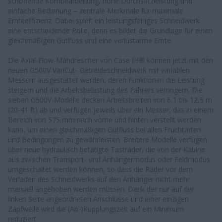
schonende Kornbearbeitung, hohe Durchsatzleistung und
einfache Bedienung – zentrale Merkmale für maximale
Ernteeffizienz. Dabei spielt ein leistungsfähiges Schneidwerk
eine entscheidende Rolle, denn es bildet die Grundlage für einen
gleichmäßigen Gutfluss und eine verlustarme Ernte.
Die Axial-Flow-Mähdrescher von Case IH® können jetzt mit den
neuen G500V VariCut- Getreideschneidwerk mit variablen
Messern ausgestattet werden, deren Funktionen die Leistung
steigern und die Arbeitsbelastung des Fahrers verringern. Die
sieben G500V-Modelle decken Arbeitsbreiten von 6,1 bis 12,5 m
(20-41 ft) ab und verfügen jeweils über ein Messer, das in einem
Bereich von 575 mm nach vorne und hinten verstellt werden
kann, um einen gleichmäßigen Gutfluss bei allen Fruchtarten
und Bedingungen zu gewährleisten. Breitere Modelle verfügen
über neue hydraulisch betätigte Tasträder, die von der Kabine
aus zwischen Transport- und Anhängermodus oder Feldmodus
umgeschaltet werden können, so dass die Räder vor dem
Verladen des Schneidwerks auf den Anhänger nicht mehr
manuell angehoben werden müssen. Dank der nur auf der
linken Seite angeordneten Anschlüsse und einer einzigen
Zapfwelle wird die (Ab-)Kupplungszeit auf ein Minimum
reduziert.