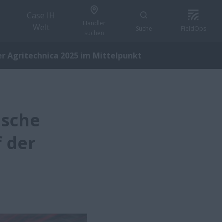
Case IH
Händler
Welt
Suche
FieldOps
suchen
r Agritechnica 2025 im Mittelpunkt
ische
f der