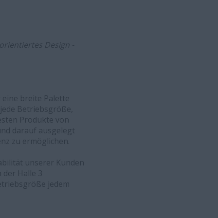
rientiertes Design -
eine breite Palette
 jede Betriebsgröße,
esten Produkte von
und darauf ausgelegt
enz zu ermöglichen.
abilität unserer Kunden
 der Halle 3
etriebsgröße jedem