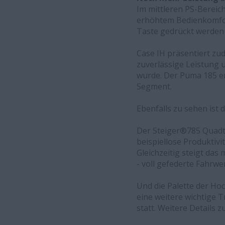
Im mittleren PS-Bereic
erhöhtem Bedienkomfor
Taste gedrückt werden 
Case IH präsentiert zu
zuverlässige Leistung 
wurde. Der Puma 185 er
Segment.
Ebenfalls zu sehen ist
Der Steiger®785 Quadtr
beispiellose Produktivit
Gleichzeitig steigt da
- voll gefederte Fahrw
Und die Palette der Ho
eine weitere wichtige T
statt. Weitere Details