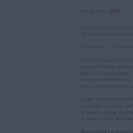
Kategorien
2025
Die Lösungen von Case 
für maximale Produktiv
St. Valentin, 23. Septe
Case IH präsentiert auf
neuer Produkte und Lös
egal ob Teleskoplader,
Case IH kennenlernen, 
sind, Landwirten und L
„Jedes unserer Produkte
zu steigern“, so Dr. Da
präsentieren wir neue 
Kunden echten Mehrwer
Noch mehr Leistung b