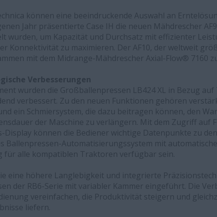
technica können eine beeindruckende Auswahl an Erntelösu
nen Jahr präsentierte Case IH die neuen Mähdrescher AF9 
lt wurden, um Kapazität und Durchsatz mit effizienter Leist
er Konnektivität zu maximieren. Der AF10, der weltweit größ
ammen mit dem Midrange-Mähdrescher Axial-Flow® 7160 zu
gische Verbesserungen
ment wurden die Großballenpressen LB424 XL in Bezug auf
idend verbessert. Zu den neuen Funktionen gehören verstä
 und ein Schmiersystem, die dazu beitragen können, den W
ensdauer der Maschine zu verlängern. Mit dem Zugriff auf 
s-Display können die Bediener wichtige Datenpunkte zu den 
as Ballenpressen-Automatisierungssystem mit automatisc
g für alle kompatiblen Traktoren verfügbar sein.
e eine höhere Langlebigkeit und integrierte Präzisionstec
sen der RB6-Serie mit variabler Kammer eingeführt. Die Ver
dienung vereinfachen, die Produktivität steigern und gleichz
nisse liefern.