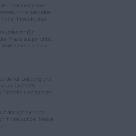
erter Telemetrie und
trieb, ohne dass eine
 hoher Produktivität.
zeugdesign für
er Praxis ausgerichtet
e Maßstäbe in diesem
wurde für Leistung und
ihe um fast 10 %.
r Branche einzigartige
uf der Agritechnica
ion findet auf der Messe
ben.