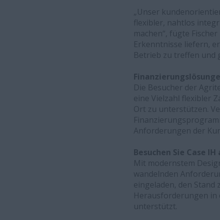
„Unser kundenorientier
flexibler, nahtlos integ
machen“, fügte Fischer
Erkenntnisse liefern, 
Betrieb zu treffen und 
Finanzierungslösung
Die Besucher der Agrit
eine Vielzahl flexible
Ort zu unterstützen. V
Finanzierungsprogramme
Anforderungen der Kun
Besuchen Sie Case IH a
Mit modernstem Design, 
wandelnden Anforderung
eingeladen, den Stand 
Herausforderungen in d
unterstützt.