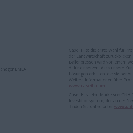
Case IH ist die erste Wahl für Pr
der Landwirtschaft zurückblicken
Ballenpressen wird von einem wel
dafür einsetzen, dass unsere Ku
 Manager EMEA
Lösungen erhalten, die sie benöti
Weitere Informationen über Produ
www.caseih.com
.
Case IH ist eine Marke von CNH N
Investitionsgütern, der an der 
finden Sie online unter
www.cn