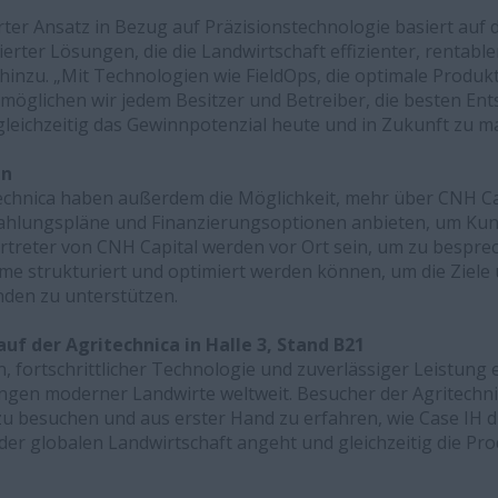
ter Ansatz in Bezug auf Präzisionstechnologie basiert auf d
rierter Lösungen, die die Landwirtschaft effizienter, rentabl
 hinzu. „Mit Technologien wie FieldOps, die optimale Produk
ermöglichen wir jedem Besitzer und Betreiber, die besten En
gleichzeitig das Gewinnpotenzial heute und in Zukunft zu m
en
echnica haben außerdem die Möglichkeit, mehr über CNH Cap
r Zahlungspläne und Finanzierungsoptionen anbieten, um Ku
ertreter von CNH Capital werden vor Ort sein, um zu bespre
 strukturiert und optimiert werden können, um die Ziele 
den zu unterstützen.
uf der Agritechnica in Halle 3, Stand B21
fortschrittlicher Technologie und zuverlässiger Leistung er
en moderner Landwirte weltweit. Besucher der Agritechnic
zu besuchen und aus erster Hand zu erfahren, wie Case IH 
er globalen Landwirtschaft angeht und gleichzeitig die Pro