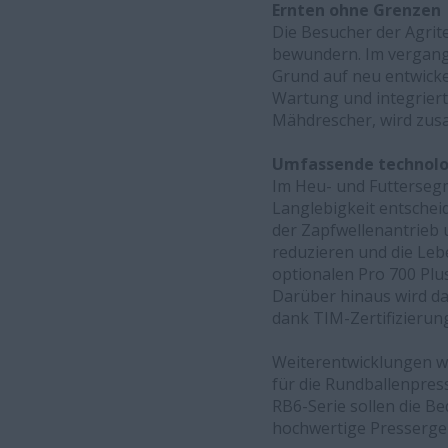
Ernten ohne Grenzen
Die Besucher der Agri
bewundern. Im vergange
Grund auf neu entwicke
Wartung und integriert
Mähdrescher, wird zus
Umfassende technolo
Im Heu- und Futterseg
Langlebigkeit entsche
der Zapfwellenantrieb
reduzieren und die Leb
optionalen Pro 700 Plu
Darüber hinaus wird d
dank TIM-Zertifizierun
Weiterentwicklungen wi
für die Rundballenpres
RB6-Serie sollen die Be
hochwertige Pressergeb