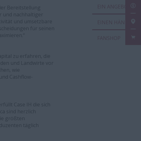
EIN
er Bereitstellung
er und nachhaltiger
tivität und umsetzbare
EIN
tscheidungen für seinen
aximieren.“
FAN
ital zu erfahren, die
nden und Landwirte vor
chen, wie
und Cashflow-
füllt Case IH die sich
a sind herzlich
die größten
duzenten täglich