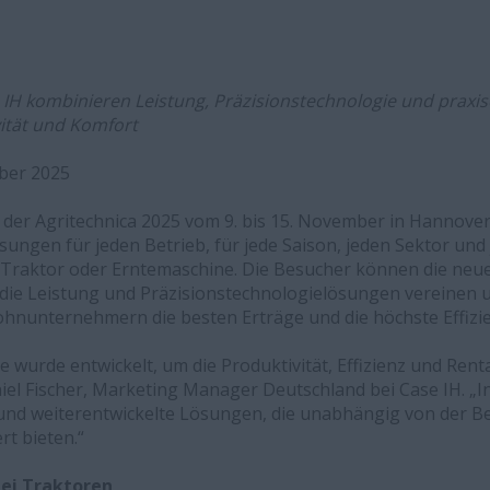
IH kombinieren Leistung, Präzisionstechnologie und praxiso
ität und Komfort
mber 2025
 der Agritechnica 2025 vom 9. bis 15. November in Hannover 
ungen für jeden Betrieb, für jede Saison, jeden Sektor und
 Traktor oder Erntemaschine. Die Besucher können die neu
die Leistung und Präzisionstechnologielösungen vereinen 
ohnunternehmern die besten Erträge und die höchste Effizi
 wurde entwickelt, um die Produktivität, Effizienz und Rent
niel Fischer, Marketing Manager Deutschland bei Case IH. „In
und weiterentwickelte Lösungen, die unabhängig von der B
t bieten.“
ei Traktoren