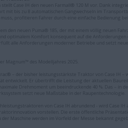
h stellt Case IH den neuen Farmall® 120 M vor. Dank integri
t mit bis zu 8 automatischen Gangwechseln im Transportbe
muss, profitieren Fahrer durch eine einfache Bedienung bei
dem den neuen Puma® 185, der mit einem völlig neuen Fahr
und optimalem Komfort konsequent auf die Anforderungen d
füllt alle Anforderungen moderner Betriebe und setzt neu
 der Magnum™ des Modelljahres 2025.
ac® – der bisher leistungsstärkste Traktor von Case IH – 
ät entwickelt. Er übertrifft die Leistung der aktuellen Baure
s maximale Drehmoment um beeindruckende 40 %. Das – in de
erkssystem setzt neue Maßstäbe in der Raupentechnologie.
chleistungstraktoren von Case IH abrundend - wird Case IH a
raktorinnovation vorstellen. Die erste öffentliche Präsentat
 zu der Maschine werden im Vorfeld der Messe bekannt gege