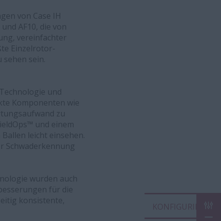
ngen von Case IH
und AF10, die von
ung, vereinfachter
te Einzelrotor-
 sehen sein.
 Technologie und
rkte Komponenten wie
artungsaufwand zu
FieldOps™ und einem
Ballen leicht einsehen.
her Schwaderkennung
hnologie wurden auch
besserungen für die
eitig konsistente,
KON