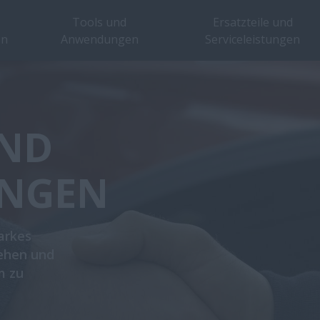
Tools und
Ersatzteile und
en
Anwendungen
Serviceleistungen
UND
UNGEN
arkes
tehen und
m zu