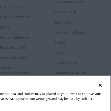
Messen und Events
MYCNHSTORE
Werksführung
Original-Ersatzteile
Geschichte
Reman
Teile Forum Magazin
Partner-Lieferanten
Karriere
Ersatzteillogistik
Investoren
Serviceleistungen
Nachhaltigkeit
Zubehör und
Nachrüstlösungen
Kontaktieren Sie uns
RMI - Reparatur- und
Newsletter
Wartungsinformationen
Fanshop
 are optional and cookies may be placed on your device to improve your
y services that appear on our webpages and may be used by such third