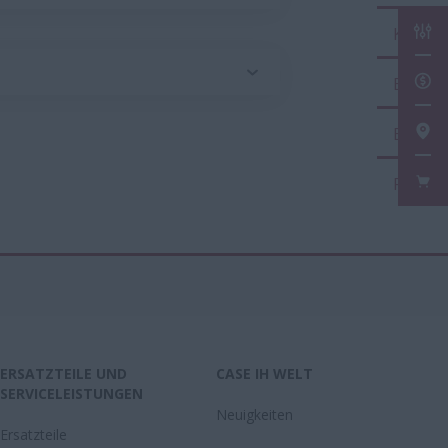
KON
EIN
EIN
FAN
ERSATZTEILE UND
CASE IH WELT
SERVICELEISTUNGEN
Neuigkeiten
Ersatzteile