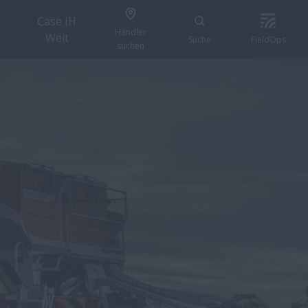
Case IH
Händler
Welt
Suche
FieldOps
suchen