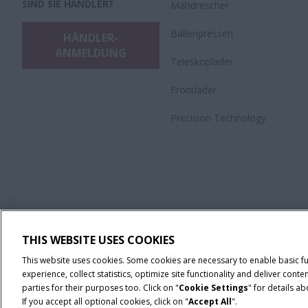
SIND SIE HÄNDLER?
Mähdrescher
Ballenpressen
HÄNDLER-
ANMELDUNG
Teleskoplader
Frontlader
Precision Technology
THIS WEBSITE USES COOKIES
This website uses cookies. Some cookies are necessary to enable basic f
experience, collect statistics, optimize site functionality and deliver co
parties for their purposes too. Click on "
Cookie Settings
" for details a
If you accept all optional cookies, click on "
Accept All
".