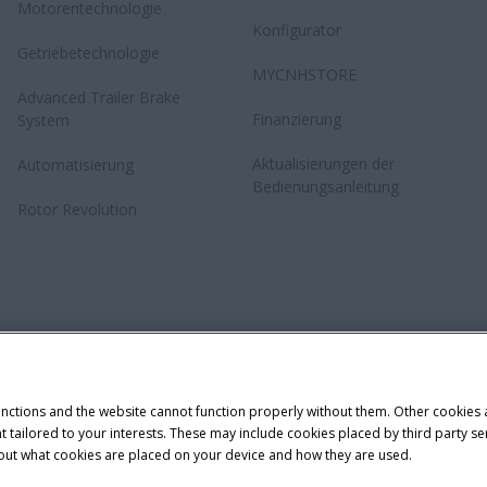
Motorentechnologie
Konfigurator
Getriebetechnologie
MYCNHSTORE
Advanced Trailer Brake
Finanzierung
System
Aktualisierungen der
Automatisierung
Bedienungsanleitung
Rotor Revolution
unctions and the website cannot function properly without them. Other cookies
ntent tailored to your interests. These may include cookies placed by third part
bout what cookies are placed on your device and how they are used.