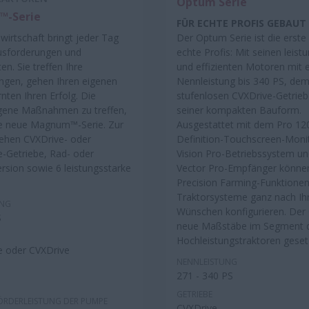
Optum Serie
-Serie
FÜR ECHTE PROFIS GEBAUT
wirtschaft bringt jeder Tag
Der Optum Serie ist die erste
usforderungen und
echte Profis: Mit seinen leist
en. Sie treffen Ihre
und effizienten Motoren mit e
ngen, gehen Ihren eigenen
Nennleistung bis 340 PS, de
nten Ihren Erfolg. Die
stufenlosen CVXDrive-Getrie
eigene Maßnahmen zu treffen,
seiner kompakten Bauform.
die neue Magnum™-Serie. Zur
Ausgestattet mit dem Pro 12
ehen CVXDrive- oder
Definition-Touchscreen-Moni
-Getriebe, Rad- oder
Vision Pro-Betriebssystem u
rsion sowie 6 leistungsstarke
Vector Pro-Empfänger können
Precision Farming-Funktione
Traktorsysteme ganz nach Ih
UNG
Wünschen konfigurieren. Der
S
neue Maßstäbe im Segment 
Hochleistungstraktoren geset
e oder CVXDrive
NENNLEISTUNG
271 - 340 PS
GETRIEBE
ÖRDERLEISTUNG DER PUMPE
CVXDrive