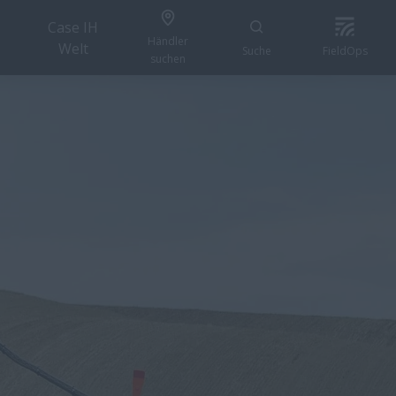
Case IH
Händler
Welt
Suche
FieldOps
suchen