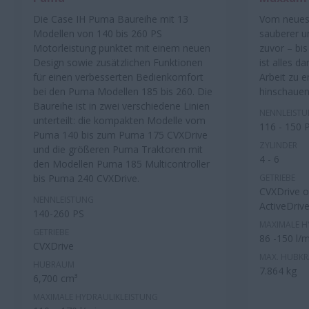
Die Case IH Puma Baureihe mit 13
Vom neues
Modellen von 140 bis 260 PS
sauberer u
Motorleistung punktet mit einem neuen
zuvor – bi
Design sowie zusätzlichen Funktionen
ist alles d
für einen verbesserten Bedienkomfort
Arbeit zu e
bei den Puma Modellen 185 bis 260. Die
hinschauen
Baureihe ist in zwei verschiedene Linien
NENNLEIST
unterteilt: die kompakten Modelle vom
116 - 150 
Puma 140 bis zum Puma 175 CVXDrive
ZYLINDER
und die größeren Puma Traktoren mit
4 - 6
den Modellen Puma 185 Multicontroller
bis Puma 240 CVXDrive.
GETRIEBE
CVXDrive o
NENNLEISTUNG
ActiveDrive
140-260 PS
MAXIMALE H
GETRIEBE
86 -150 l/m
CVXDrive
MAX. HUBKR
HUBRAUM
7.864 kg
6,700 cm³
MAXIMALE HYDRAULIKLEISTUNG