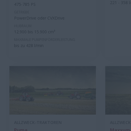
221 - 358 l
475-785 PS
GETRIEBE
PowerDrive oder CVXDrive
HUBRAUM
12.900 bis 15.900 cm³
MAXIMALE PUMPENFÖRDERLEISTUNG
bis zu 428 l/min
ALLZWECK-TRAKTOREN
ALLZWEC
Puma
Maxxum