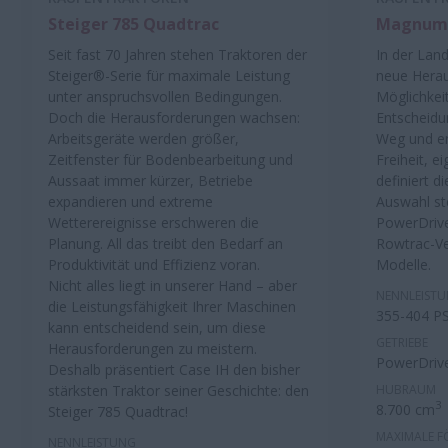
Steiger 785 Quadtrac
Magnum™
Seit fast 70 Jahren stehen Traktoren der
In der Land
Steiger®-Serie für maximale Leistung
neue Hera
unter anspruchsvollen Bedingungen.
Möglichkeit
Doch die Herausforderungen wachsen:
Entscheidu
Arbeitsgeräte werden größer,
Weg und er
Zeitfenster für Bodenbearbeitung und
Freiheit, 
Aussaat immer kürzer, Betriebe
definiert 
expandieren und extreme
Auswahl st
Wetterereignisse erschweren die
PowerDrive
Planung. All das treibt den Bedarf an
Rowtrac-Ve
Produktivität und Effizienz voran.
Modelle.
Nicht alles liegt in unserer Hand – aber
NENNLEIST
die Leistungsfähigkeit Ihrer Maschinen
355-404 P
kann entscheidend sein, um diese
GETRIEBE
Herausforderungen zu meistern.
PowerDriv
Deshalb präsentiert Case IH den bisher
stärksten Traktor seiner Geschichte: den
HUBRAUM
3
8.700 cm
Steiger 785 Quadtrac!
MAXIMALE F
NENNLEISTUNG