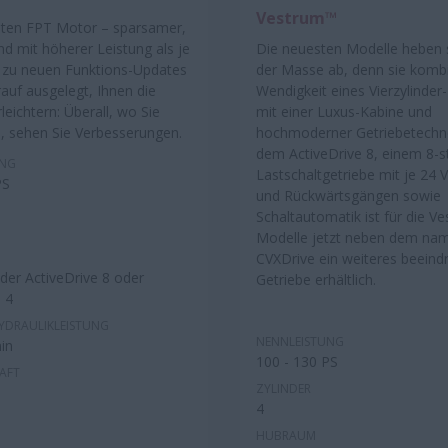
Vestrum™
ten FPT Motor – sparsamer,
nd mit höherer Leistung als je
Die neuesten Modelle heben 
s zu neuen Funktions-Updates
der Masse ab, denn sie kombi
arauf ausgelegt, Ihnen die
Wendigkeit eines Vierzylinder
rleichtern: Überall, wo Sie
mit einer Luxus-Kabine und
, sehen Sie Verbesserungen.
hochmoderner Getriebetechno
dem ActiveDrive 8, einem 8-s
UNG
Lastschaltgetriebe mit je 24 
PS
und Rückwärtsgängen sowie
Schaltautomatik ist für die V
Modelle jetzt neben dem na
CVXDrive ein weiteres beein
der ActiveDrive 8 oder
Getriebe erhältlich.
 4
YDRAULIKLEISTUNG
NENNLEISTUNG
in
100 - 130 PS
AFT
ZYLINDER
4
HUBRAUM