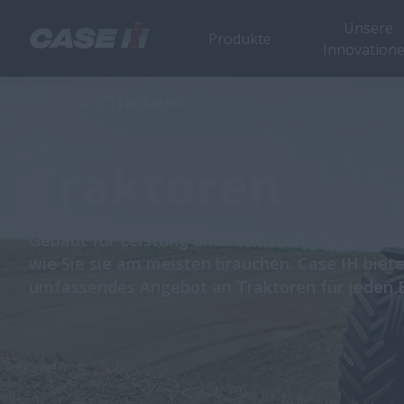
Unsere
Produkte
Innovation
Produkte
Traktoren
Traktoren
Gebaut für Leistung und Kraftstoffeffizienz - 
wie Sie sie am meisten brauchen. Case IH biete
umfassendes Angebot an Traktoren für jeden 