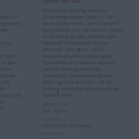
Optum 360-440
Zuverlässige Leistung. Vielseitige
 Wahl für
Einsatzmöglichkeiten. Mehr PS. Die
®
ungsstarken
neuen Traktoren der Case IH Optum
-
iner
Serie (Modelle 360–440) wurden speziell
m
für Flexibilität bei allen Anwendungen
be und
entwickelt. Einsatzbereit zu jeder
Jahreszeit - ganz gleich, welche
00 High-
Aufgaben anstehen. Steigerung der
tor, dem
Produktivität und nahtloser Wechsel
nd dem
zwischen Anbaugeräten dank
 Sie die
erstklassiger Bedienerfreundlichkeit.
n und
Jeden Tag mehr erreichen - mit der
ren
Leistung, Wendigkeit und Kontrolle der
®
 Optum hat
Optum
-Serie.
der
NENNLEISTUNG
zt.
360 - 435 PS
GETRIEBE
CVXDrive bis zu 60 km/h
FPT-MOTOR