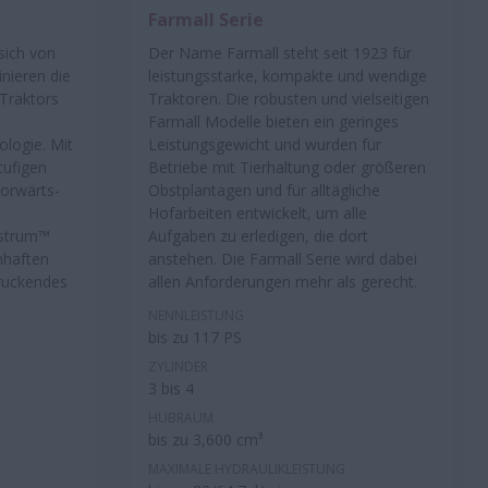
Farmall Serie
sich von
Der Name Farmall steht seit 1923 für
nieren die
leistungsstarke, kompakte und wendige
-Traktors
Traktoren. Die robusten und vielseitigen
Farmall Modelle bieten ein geringes
logie. Mit
Leistungsgewicht und wurden für
tufigen
Betriebe mit Tierhaltung oder größeren
Vorwärts-
Obstplantagen und für alltägliche
Hofarbeiten entwickelt, um alle
estrum™
Aufgaben zu erledigen, die dort
mhaften
anstehen. Die Farmall Serie wird dabei
druckendes
allen Anforderungen mehr als gerecht.
NENNLEISTUNG
bis zu 117 PS
ZYLINDER
3 bis 4
HUBRAUM
bis zu 3,600 cm³
MAXIMALE HYDRAULIKLEISTUNG