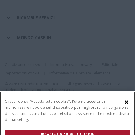
RICAMBI E SERVIZI
MONDO CASE IH
Condizioni di utilizzo
Informativa sulla privacy
Editoriale
Impostazioni cookie
Informativa sulla privacy Telematics
© 2026 CNH Industrial America LLC. All Rights Reserved. Case IH is a
trademark of CNH Industrial America LLC.
Cliccando su “Accetta tutti i cookie”, l'utente accetta di
memorizzare i cookie sul dispositivo per migliorare la navigazione
del sito, analizzare l'utilizzo del sito e assistere nelle nostre attività
di marketing.
IMPOSTAZIONI COOKIE