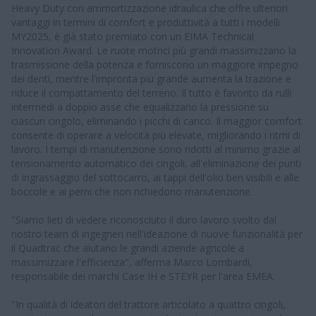
Heavy Duty con ammortizzazione idraulica che offre ulteriori
vantaggi in termini di comfort e produttività a tutti i modelli
MY2025, è già stato premiato con un EIMA Technical
Innovation Award. Le ruote motrici più grandi massimizzano la
trasmissione della potenza e forniscono un maggiore impegno
dei denti, mentre l'impronta più grande aumenta la trazione e
riduce il compattamento del terreno. Il tutto è favorito da rulli
intermedi a doppio asse che equalizzano la pressione su
ciascun cingolo, eliminando i picchi di carico. Il maggior comfort
consente di operare a velocità più elevate, migliorando i ritmi di
lavoro. I tempi di manutenzione sono ridotti al minimo grazie al
tensionamento automatico dei cingoli, all'eliminazione dei punti
di ingrassaggio del sottocarro, ai tappi dell'olio ben visibili e alle
boccole e ai perni che non richiedono manutenzione.
"Siamo lieti di vedere riconosciuto il duro lavoro svolto dal
nostro team di ingegneri nell'ideazione di nuove funzionalità per
il Quadtrac che aiutano le grandi aziende agricole a
massimizzare l'efficienza", afferma Marco Lombardi,
responsabile dei marchi Case IH e STEYR per l'area EMEA.
"In qualità di ideatori del trattore articolato a quattro cingoli,