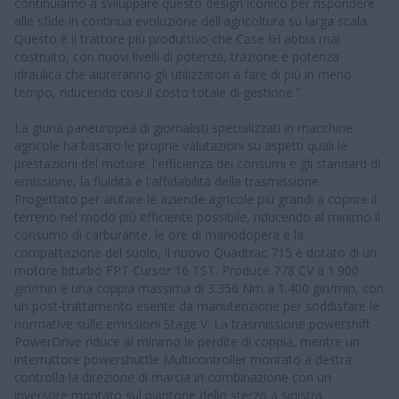
continuiamo a sviluppare questo design iconico per rispondere
alle sfide in continua evoluzione dell'agricoltura su larga scala.
Questo è il trattore più produttivo che Case IH abbia mai
costruito, con nuovi livelli di potenza, trazione e potenza
idraulica che aiuteranno gli utilizzatori a fare di più in meno
tempo, riducendo così il costo totale di gestione."
La giuria paneuropea di giornalisti specializzati in macchine
agricole ha basato le proprie valutazioni su aspetti quali le
prestazioni del motore, l'efficienza dei consumi e gli standard di
emissione, la fluidità e l'affidabilità della trasmissione.
Progettato per aiutare le aziende agricole più grandi a coprire il
terreno nel modo più efficiente possibile, riducendo al minimo il
consumo di carburante, le ore di manodopera e la
compattazione del suolo, il nuovo Quadtrac 715 è dotato di un
motore biturbo FPT Cursor 16 TST. Produce 778 CV a 1.900
giri/min e una coppia massima di 3.356 Nm a 1.400 giri/min, con
un post-trattamento esente da manutenzione per soddisfare le
normative sulle emissioni Stage V. La trasmissione powershift
PowerDrive riduce al minimo le perdite di coppia, mentre un
interruttore powershuttle Multicontroller montato a destra
controlla la direzione di marcia in combinazione con un
inversore montato sul piantone dello sterzo a sinistra.