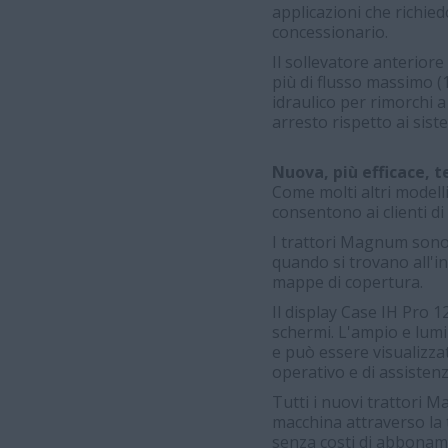
applicazioni che richie
concessionario.
Il sollevatore anteriore
più di flusso massimo (1
idraulico per rimorchi 
arresto rispetto ai siste
Nuova, più efficace, t
Come molti altri modelli
consentono ai clienti di 
I trattori Magnum sono 
quando si trovano all'i
mappe di copertura.
Il display Case IH Pro 
schermi. L'ampio e lumin
e può essere visualizza
operativo e di assistenz
Tutti i nuovi trattori M
macchina attraverso la 
senza costi di abboname