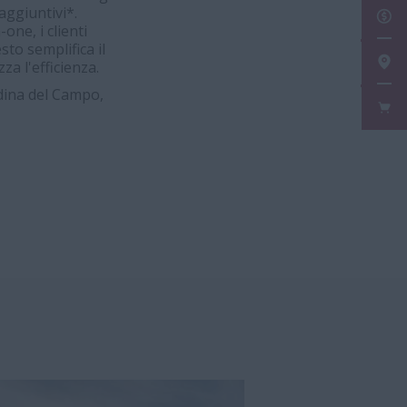
aggiuntivi*.
RIC
one, i clienti
to semplifica il
TRO
za l'efficienza.
dina del Campo,
FAN