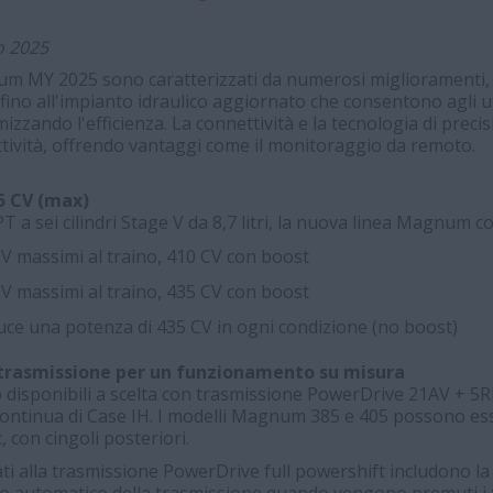
o 2025
num MY 2025 sono caratterizzati da numerosi miglioramenti,
e fino all'impianto idraulico aggiornato che consentono agli u
izzando l'efficienza. La connettività e la tecnologia di preci
tività, offrendo vantaggi come il monitoraggio da remoto.
5 CV (max)
T a sei cilindri Stage V da 8,7 litri, la nuova linea Magnum
 massimi al traino, 410 CV con boost
 massimi al traino, 435 CV con boost
e una potenza di 435 CV in ogni condizione (no boost)
trasmissione per un funzionamento su misura
disponibili a scelta con trasmissione PowerDrive 21AV + 5R
ontinua di Case IH. I modelli Magnum 385 e 405 possono ess
 con cingoli posteriori.
ti alla trasmissione PowerDrive full powershift includono l