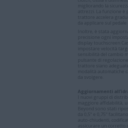
clutch, ossia il disinn
migliorando la sicurezz
attrezzi. La funzione è 
trattore accelera gradul
da applicare sul pedale 
Inoltre, è stata aggio
precisione ogni impostaz
display touchscreen Cas
impostare velocità targe
sensibilità del cambio m
pulsante di regolazione 
trattore siano adeguate
modalità automatiche c
da svolgere.
Aggiornamenti all’idra
I nuovi gruppi di distr
maggiore affidabilità, u
Beyond sono stati riposi
da 0,5" e 0,75" facilitan
auto-chiudenti, codific
assicurare un corretto 