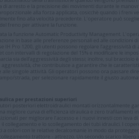
esto automatico della trasmissione quando vengono premuti i fr
a di arresto e la precisione dei movimenti durante le manovre
proporzionale alla forza applicata, cosicchè quando i freni ven
mente fino alla velocità precedente. L'operatore può scegliere 
del freno per attivare la funzione.
rnata la funzione Automatic Productivity Management. L'ope
ione in base alle preferenze personali ed alle condizioni di 
e IH Pro 1200, gli utenti possono regolare l’aggressività di 
t con intervalli di regolazione del 15% e modificare le impost
arcia sia dell’aggressività degli stessi; inoltre, sul bracciol
aggressività, che contribuisce a garantire che le caratterist
 alle singole attività. Gli operatori possono ora passare dir
ampo/strada, per selezionare rapidamente il giusto automat
ulica per prestazioni superiori
ibutori posteriori elettroidraulici montati orizzontalmente g
na migliore curva di efficienza idraulica e zero trafilamenti in
zionati per migliorare l'accesso e i nuovi innesti con leva di
o il collegamento e lo scollegamento dei tubi idraulici. I cope
ati a colori con le relative decalcomanie in modo da protegge
collegamento trattore - attrezzo. Un secondo scarico libero i