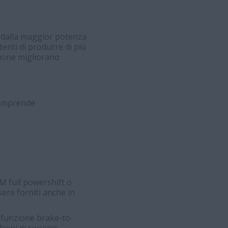
 dalla maggior potenza
tenti di produrre di più
sione migliorano
 comprende
M full powershift o
ere forniti anche in
a funzione brake-to-