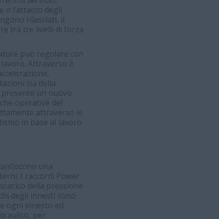
eni di servizio,
 o l’attacco degli
gono rilasciati, il
tra tre livelli di forza
ratore può regolare con
lavoro. Attraverso il
accelerazione,
azioni sia della
o è presente un nuovo
iche operative del
ettamente attraverso le
ismo in base al lavoro
arantiscono una
terni. I raccordi Power
 scarico della pressione
rchi degli innesti sono
re ogni innesto ed
draulico, per