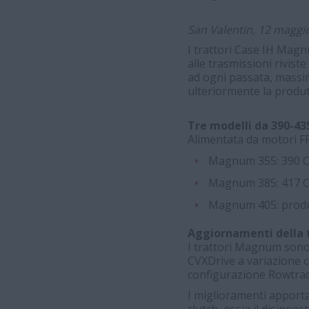
San Valentin, 12 maggi
I trattori Case IH Mag
alle trasmissioni rivist
ad ogni passata, massim
ulteriormente la produt
Tre modelli da 390-43
Alimentata da motori FP
Magnum 355: 390 CV
Magnum 385: 417 CV
Magnum 405: produc
Aggiornamenti della 
I trattori Magnum sono 
CVXDrive a variazione c
configurazione Rowtrac,
I miglioramenti apporta