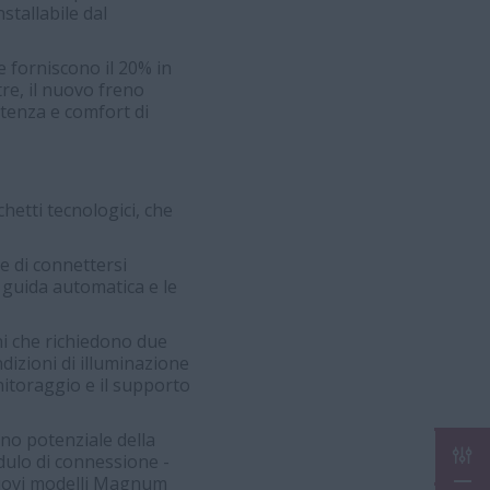
stallabile dal
e forniscono il 20% in
tre, il nuovo freno
otenza e comfort di
hetti tecnologici, che
e di connettersi
 guida automatica e le
ni che richiedono due
dizioni di illuminazione
nitoraggio e il supporto
eno potenziale della
CON
dulo di connessione -
 nuovi modelli Magnum