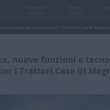
Strumenti e
Ricambi e
Mon
i
risorse
Servizi
 e tecnologia più avanzata per i Trattori Case IH Magn
za, nuove funzioni e tecno
per i Trattori Case IH Ma