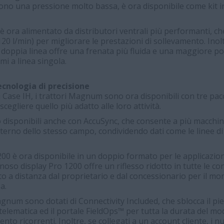
dono una pressione molto bassa, è ora disponibile come kit in
 è ora alimentato da distributori ventrali più performanti, ch
20 l/min) per migliorare le prestazioni di sollevamento. Inol
a doppia linea offre una frenata più fluida e una maggiore p
mi a linea singola.
ecnologia di precisione
 Case IH, i trattori Magnum sono ora disponibili con tre pacc
scegliere quello più adatto alle loro attività.
disponibili anche con AccuSync, che consente a più macchin
nterno dello stesso campo, condividendo dati come le linee di
1200 è ora disponibile in un doppio formato per le applicazio
oso display Pro 1200 offre un riflesso ridotto in tutte le con
to a distanza dal proprietario e dal concessionario per il mo
a.
agnum sono dotati di Connectivity Included, che sblocca il pi
telematica ed il portale FieldOps™ per tutta la durata del mo
nto ricorrenti. Inoltre, se collegati a un account cliente, i