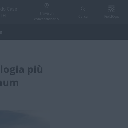
do Case
Trova un
IH
Cerca
FieldOps
concessionario
um
logia più
gnum