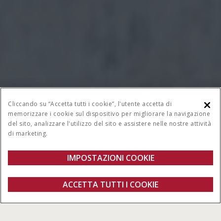
Cliccando su “Accetta tutti i cookie”, l'utente accetta di
memorizzare i cookie sul dispositivo per migliorare la navigazione
del sito, analizzare l'utilizzo del sito e assistere nelle nostre attività
di marketing.
IMPOSTAZIONI COOKIE
Panoramica
Caratteristiche
ACCETTA TUTTI I COOKIE
Nuovo Farmall A
Configura
Richiedi un preventivo
Trova un
Fanshop
concessionario