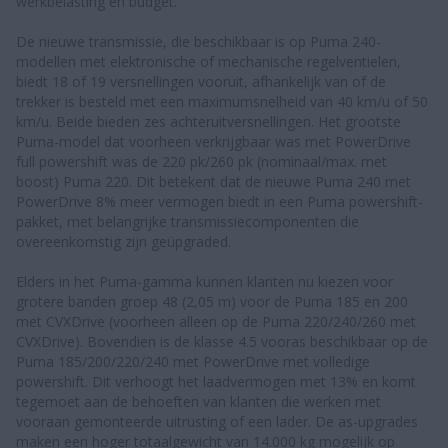
werkbelasting en budget.
De nieuwe transmissie, die beschikbaar is op Puma 240-
modellen met elektronische of mechanische regelventielen,
biedt 18 of 19 versnellingen vooruit, afhankelijk van of de
trekker is besteld met een maximumsnelheid van 40 km/u of 50
km/u. Beide bieden zes achteruitversnellingen. Het grootste
Puma-model dat voorheen verkrijgbaar was met PowerDrive
full powershift was de 220 pk/260 pk (nominaal/max. met
boost) Puma 220. Dit betekent dat de nieuwe Puma 240 met
PowerDrive 8% meer vermogen biedt in een Puma powershift-
pakket, met belangrijke transmissiecomponenten die
overeenkomstig zijn geüpgraded.
Elders in het Puma-gamma kunnen klanten nu kiezen voor
grotere banden groep 48 (2,05 m) voor de Puma 185 en 200
met CVXDrive (voorheen alleen op de Puma 220/240/260 met
CVXDrive). Bovendien is de klasse 4.5 vooras beschikbaar op de
Puma 185/200/220/240 met PowerDrive met volledige
powershift. Dit verhoogt het laadvermogen met 13% en komt
tegemoet aan de behoeften van klanten die werken met
vooraan gemonteerde uitrusting of een lader. De as-upgrades
maken een hoger totaalgewicht van 14.000 kg mogelijk op