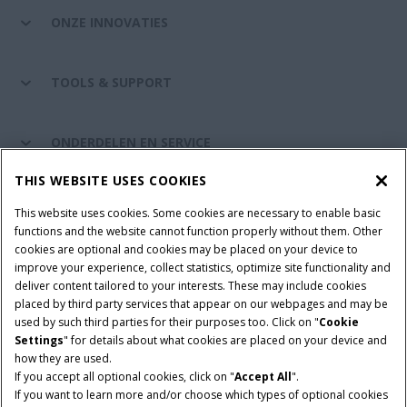
ONZE INNOVATIES
TOOLS & SUPPORT
ONDERDELEN EN SERVICE
THIS WEBSITE USES COOKIES
DE WERELD VAN CASE IH
This website uses cookies. Some cookies are necessary to enable basic
functions and the website cannot function properly without them. Other
cookies are optional and cookies may be placed on your device to
improve your experience, collect statistics, optimize site functionality and
Gebruiksvoorwaarden
Privacy Policy
Impressum
deliver content tailored to your interests. These may include cookies
placed by third party services that appear on our webpages and may be
Cookie Settings
Telematics privacyverklaring
used by such third parties for their purposes too. Click on "
Cookie
Settings
" for details about what cookies are placed on your device and
© 2025 CNH Industrial America LLC. All Rights Reserved. Case IH is a
how they are used.
trademark of CNH Industrial America LLC.
If you accept all optional cookies, click on "
Accept All
".
If you want to learn more and/or choose which types of optional cookies