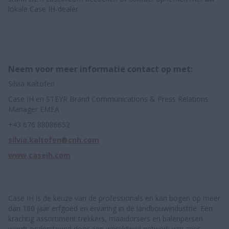
lokale Case IH-dealer.
Neem voor meer informatie contact op met:
Silvia Kaltofen
Case IH en STEYR Brand Communications & Press Relations
Manager EMEA
+43 676 88086652
silvia.kaltofen@cnh.com
www.caseih.com
Case IH is de keuze van de professionals en kan bogen op meer
dan 180 jaar erfgoed en ervaring in de landbouwindustrie. Een
krachtig assortiment trekkers, maaidorsers en balenpersen
wordt ondersteund door een wereldwijd netwerk van zeer