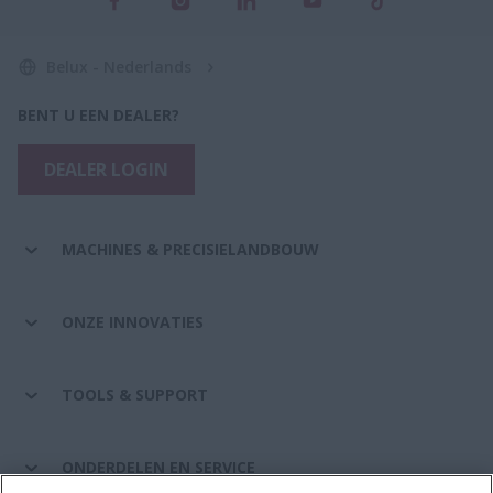
Belux - Nederlands
BENT U EEN DEALER?
DEALER LOGIN
MACHINES & PRECISIELANDBOUW
ONZE INNOVATIES
TOOLS & SUPPORT
ONDERDELEN EN SERVICE