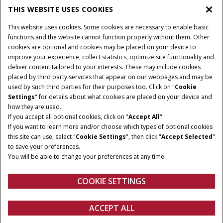
THIS WEBSITE USES COOKIES
DE WERELD VAN CASE IH
This website uses cookies. Some cookies are necessary to enable basic
functions and the website cannot function properly without them. Other
cookies are optional and cookies may be placed on your device to
improve your experience, collect statistics, optimize site functionality and
Gebruiksvoorwaarden
Privacy Policy
Impressum
deliver content tailored to your interests. These may include cookies
placed by third party services that appear on our webpages and may be
Cookie Settings
Telematics privacyverklaring
used by such third parties for their purposes too. Click on "
Cookie
Settings
" for details about what cookies are placed on your device and
© 2025 CNH Industrial America LLC. All Rights Reserved. Case IH is a
how they are used.
trademark of CNH Industrial America LLC.
If you accept all optional cookies, click on "
Accept All
".
If you want to learn more and/or choose which types of optional cookies
this site can use, select "
Cookie Settings
", then click "
Accept Selected
"
to save your preferences.
You will be able to change your preferences at any time.
COOKIE SETTINGS
ACCEPT ALL
Configureren
Ontvag een offerte
Vind een dealer
Fanshop