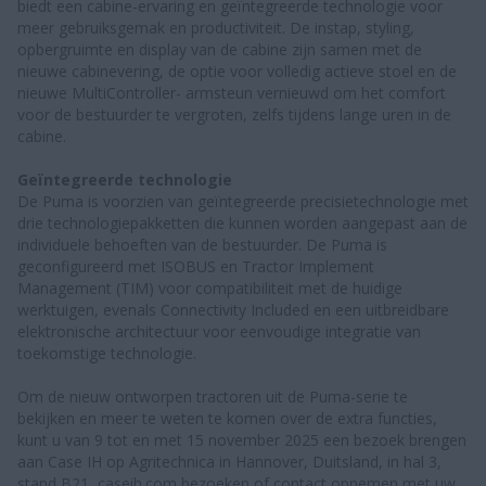
biedt een cabine-ervaring en geïntegreerde technologie voor
meer gebruiksgemak en productiviteit. De instap, styling,
opbergruimte en display van de cabine zijn samen met de
nieuwe cabinevering, de optie voor volledig actieve stoel en de
nieuwe MultiController- armsteun vernieuwd om het comfort
voor de bestuurder te vergroten, zelfs tijdens lange uren in de
cabine.
Geïntegreerde technologie
De Puma is voorzien van geïntegreerde precisietechnologie met
drie technologiepakketten die kunnen worden aangepast aan de
individuele behoeften van de bestuurder. De Puma is
geconfigureerd met ISOBUS en Tractor Implement
Management (TIM) voor compatibiliteit met de huidige
werktuigen, evenals Connectivity Included en een uitbreidbare
elektronische architectuur voor eenvoudige integratie van
toekomstige technologie.
Om de nieuw ontworpen tractoren uit de Puma-serie te
bekijken en meer te weten te komen over de extra functies,
kunt u van 9 tot en met 15 november 2025 een bezoek brengen
aan Case IH op Agritechnica in Hannover, Duitsland, in hal 3,
stand B21, caseih.com bezoeken of contact opnemen met uw