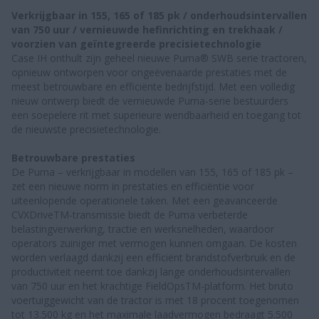
Verkrijgbaar in 155, 165 of 185 pk / onderhoudsintervallen
van 750 uur / vernieuwde hefinrichting en trekhaak /
voorzien van geïntegreerde precisietechnologie
Case IH onthult zijn geheel nieuwe Puma® SWB serie tractoren,
opnieuw ontworpen voor ongeëvenaarde prestaties met de
meest betrouwbare en efficiënte bedrijfstijd. Met een volledig
nieuw ontwerp biedt de vernieuwde Puma-serie bestuurders
een soepelere rit met superieure wendbaarheid en toegang tot
de nieuwste precisietechnologie.
Betrouwbare prestaties
De Puma – verkrijgbaar in modellen van 155, 165 of 185 pk –
zet een nieuwe norm in prestaties en efficiëntie voor
uiteenlopende operationele taken. Met een geavanceerde
CVXDriveTM-transmissie biedt de Puma verbeterde
belastingverwerking, tractie en werksnelheden, waardoor
operators zuiniger met vermogen kunnen omgaan. De kosten
worden verlaagd dankzij een efficiënt brandstofverbruik en de
productiviteit neemt toe dankzij lange onderhoudsintervallen
van 750 uur en het krachtige FieldOpsTM-platform. Het bruto
voertuiggewicht van de tractor is met 18 procent toegenomen
tot 13.500 kg en het maximale laadvermogen bedraagt 5.500