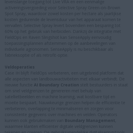
levenslange toegang tot Live VRA en een eenmalige
activeringsvergoeding voor Selective Spray Green-on-Brown
Spot Spray, waardoor zowel kosten per hectare als jaarlijkse
kosten gedurende de levensduur van het apparaat komen te
vervallen. Selective Spray levert bovendien een besparing tot
60% op het gebruik van herbiciden. Dankzij de integratie met
FieldOps en Raven Slingshot kan SenseApply eenvoudig
toepassingsplannen afstemmen op de aanbevelingen van
individuele agronomen. SenseApply is nu beschikbaar als
fabrieksoptie of als retrofit-optie.
Veldoperaties
Case IH blijft FieldOps verbeteren, een uitgebreid platform dat
alle aspecten van landbouwactiviteiten met elkaar verbindt. De
nieuwe functie
AI Boundary Creation
stelt bestuurders in staat
om snel veldgrenzen te genereren met behulp van
satellietbeelden en machine learning, wat kostbare tijd en
moeite bespaart. Nauwkeurige grenzen helpen de efficiëntie te
verbeteren, overlapping te minimaliseren en zorgen voor
consistente gegevens over machines en velden. Operators
kunnen ook gebruikmaken van
Boundary Management
,
waarmee klanten efficiënter digitale veldgrenzen kunnen
tekenen en creëren. De gebruiksvriendelijke digitaliseringstools