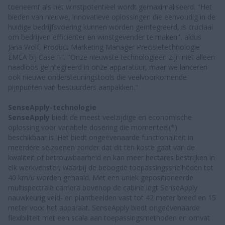
toeneemt als het winstpotentieel wordt gemaximaliseerd. "Het
bieden van nieuwe, innovatieve oplossingen die eenvoudig in de
huidige bedrijfsvoering kunnen worden geïntegreerd, is cruciaal
om bedrijven efficiënter en winstgevender te maken", aldus
Jana Wolf, Product Marketing Manager Precisietechnologie
EMEA bij Case IH. "Onze nieuwste technologieën zijn niet alleen
naadloos geïntegreerd in onze apparatuur, maar we lanceren
ook nieuwe ondersteuningstools die veelvoorkomende
pijnpunten van bestuurders aanpakken."
SenseApply-technologie
SenseApply
biedt de meest veelzijdige en economische
oplossing voor variabele dosering die momenteel(*)
beschikbaar is. Het biedt ongeëvenaarde functionaliteit in
meerdere seizoenen zonder dat dit ten koste gaat van de
kwaliteit of betrouwbaarheid en kan meer hectares bestrijken in
elk werkvenster, waarbij de beoogde toepassingssnelheden tot
40 km/u worden gehaald. Met een uniek gepositioneerde
multispectrale camera bovenop de cabine legt SenseApply
nauwkeurig veld- en plantbeelden vast tot 42 meter breed en 15
meter voor het apparaat. SenseApply biedt ongeëvenaarde
flexibiliteit met een scala aan toepassingsmethoden en omvat