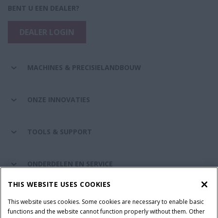
BENT U EEN DEALER?
DEALER LOGIN
MACHINES & PRECISIELANDBOUW
ONZE INNOVATIES
TOOLS & SUPPORT
ONDERDELEN EN SERVICE
THIS WEBSITE USES COOKIES
DE WERELD VAN CASE IH
This website uses cookies. Some cookies are necessary to enable basic
functions and the website cannot function properly without them. Other