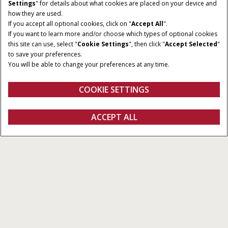
Settings
" for details about what cookies are placed on your device and
how they are used.
If you accept all optional cookies, click on "
Accept All
".
If you want to learn more and/or choose which types of optional cookies
VERMOGEN
KLASSE
this site can use, select "
Cookie Settings
", then click "
Accept Selected
"
635 - 775 PK
9, 10
to save your preferences.
You will be able to change your preferences at any time.
INHOUD GRAANTANK
LOSSNELHEID
16.000 - 20.000 l
160 l/sec of 210 l/sec
COOKIE SETTINGS
ACCEPT ALL
Configureren
Ontvag een offerte
Vind een dealer
Fanshop