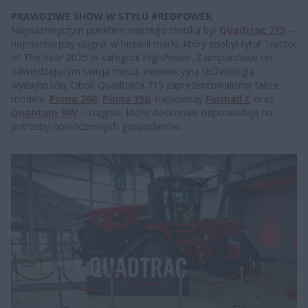
PRAWDZIWE SHOW W STYLU #REDPOWER
Najważniejszym punktem naszego stoiska był
Quadtrac 715
–
najmocniejszy ciągnik w historii marki, który zdobył tytuł Tractor
of The Year 2025 w kategorii HighPower. Zaimponował on
odwiedzającym swoją mocą, innowacyjną technologią i
wydajnością. Obok Quadtraca 715 zaprezentowaliśmy także
modele:
Puma 260
,
Puma 150
, najnowszy
Farmall C
oraz
Quantum 90V
– ciągniki, które doskonale odpowiadają na
potrzeby nowoczesnych gospodarstw.