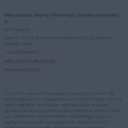
Aby uzyskać więcej informacji, prosimy o kontakt
z:
Silvia Kaltofen
Case IH i STEYR Brand Communications & Press Relations
Manager EMEA
+43 676 88086652
silvia.kaltofen@cnh.com
www.caseih.com
Case IH to wybór profesjonalistów, bazujący na ponad 180-
letnim dziedzictwie i doświadczeniu w branży rolniczej. Potężna
gama ciągników, kombajnów i pras jest wspierana przez
globalną sieć wysoce profesjonalnych dealerów, których celem
jest zapewnienie naszym klientom doskonałego wsparcia i
wydajnych rozwiązań wymaganych do produktywności i
efektywności w XXI wieku. Więcej informacji na temat