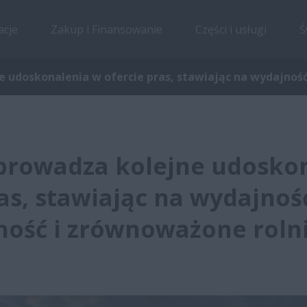
acje
Zakup i Finansowanie
Części i usługi
Ś
 udoskonalenia w ofercie pras, stawiając na wydajnoś
prowadza kolejne udosko
as, stawiając na wydajnoś
ość i zrównoważone roln