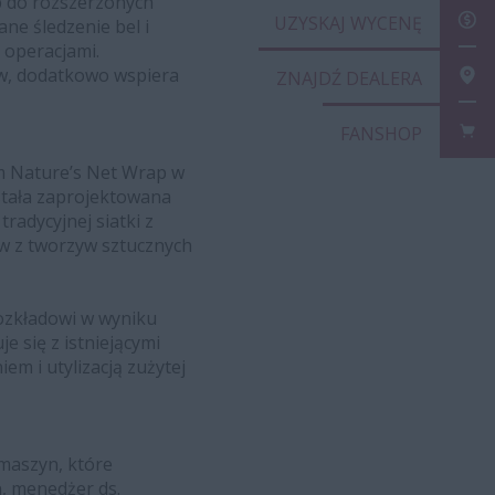
p do rozszerzonych
UZY
ne śledzenie bel i
 operacjami.
ów, dodatkowo wspiera
ZNA
FAN
m Nature’s Net Wrap w
ostała zaprojektowana
radycyjnej siatki z
ów z tworzyw sztucznych
ozkładowi w wyniku
 się z istniejącymi
em i utylizacją zużytej
maszyn, które
, menedżer ds.