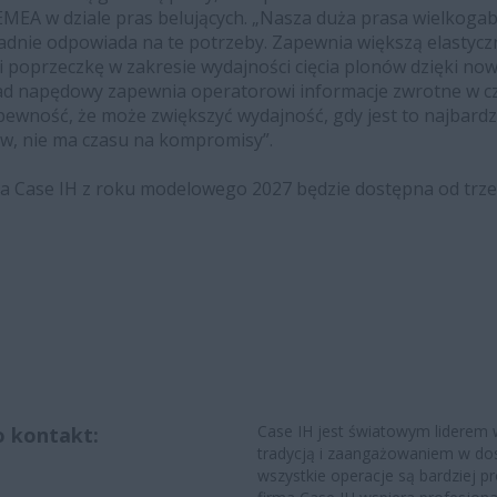
MEA w dziale pras belujących. „Nasza duża prasa wielkoga
dnie odpowiada na te potrzeby. Zapewnia większą elastycz
osi poprzeczkę w zakresie wydajności cięcia plonów dzięki n
ad napędowy zapewnia operatorowi informacje zwrotne w cz
pewność, że może zwiększyć wydajność, gdy jest to najbardz
w, nie ma czasu na kompromisy”.
a Case IH z roku modelowego 2027 będzie dostępna od trze
Case IH jest światowym liderem w
o kontakt:
tradycją i zaangażowaniem w dos
wszystkie operacje są bardziej 