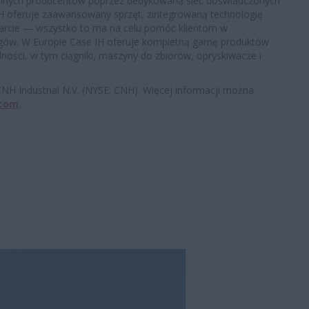
nalnych producentów poprzez dedykowaną sieć doświadczonych
IH oferuje zaawansowany sprzęt, zintegrowaną technologię
arcie — wszystko to ma na celu pomóc klientom w
ągów. W Europie Case IH oferuje kompletną gamę produktów
lności, w tym ciągniki, maszyny do zbiorów, opryskiwacze i
NH Industrial N.V. (NYSE: CNH). Więcej informacji można
.com
.