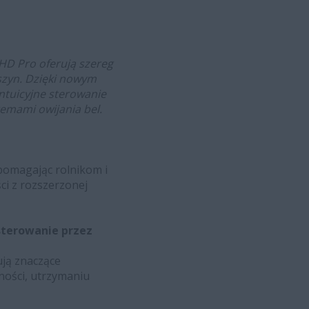
HD Pro oferują szereg
szyn. Dzięki nowym
ntuicyjne sterowanie
emami owijania bel.
pomagając rolnikom i
i z rozszerzonej
 sterowanie przez
ją znaczące
ności, utrzymaniu