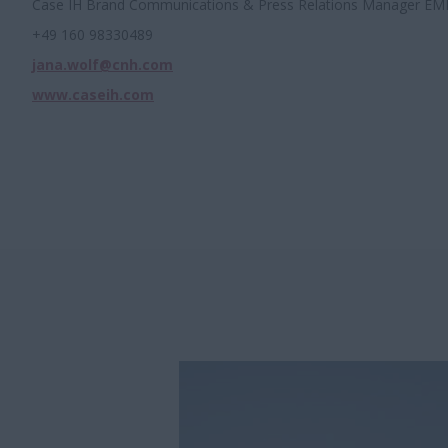
Case IH Brand Communications & Press Relations Manager EM
+49 160 98330489
jana.wolf@cnh.com
www.caseih.com