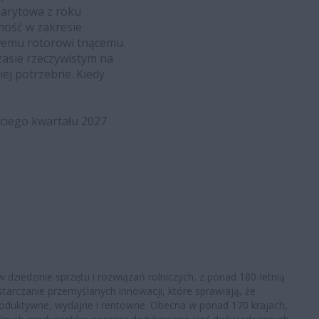
barytowa z roku
ność w zakresie
owemu rotorowi tnącemu.
asie rzeczywistym na
iej potrzebne. Kiedy
ciego kwartału 2027
 dziedzinie sprzętu i rozwiązań rolniczych, z ponad 180-letnią
tarczanie przemyślanych innowacji, które sprawiają, że
produktywne, wydajne i rentowne. Obecna w ponad 170 krajach,