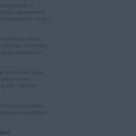
większy wybór w
myślą o zapewnieniu
ne działanie w różnych
wydajność cięcia i
y dostęp i łatwiejsze
omagają operatorom
ączy ona sterowane
 wskaźnikiem
ajność roboczą i
erfejs Large Square
eracyjnemu na jednym
łudze