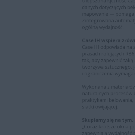
Ulepszona łączność Ca
danych dotyczących bel
mapowanie — pomaga to
Zintegrowana automatyz
ogólną wydajność.
Case IH wspiera zrów
Case IH odpowiada na 
prasach rolujących RB6
tak, aby zapewnić taką 
tworzywa sztucznego, j
i ograniczenia wymagań 
Wykonana z materiałów
naturalnych procesów b
praktykami belowania, p
siatki owijającej.
Skupiamy się na tym, c
„Coraz krótsze okna p
zapewniają wydajność p