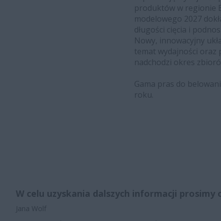
produktów w regionie E
modelowego 2027 dokła
długości cięcia i podn
Nowy, innowacyjny ukł
temat wydajności oraz 
nadchodzi okres zbioró
Gama pras do belowani
roku.
W celu uzyskania dalszych informacji prosimy 
Jana Wolf