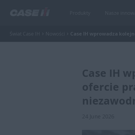
Produkty
Nasze innow
Świat Case IH
Nowości
Case IH wprowadza kolejne
Case IH w
ofercie pr
niezawodn
24 June 2026