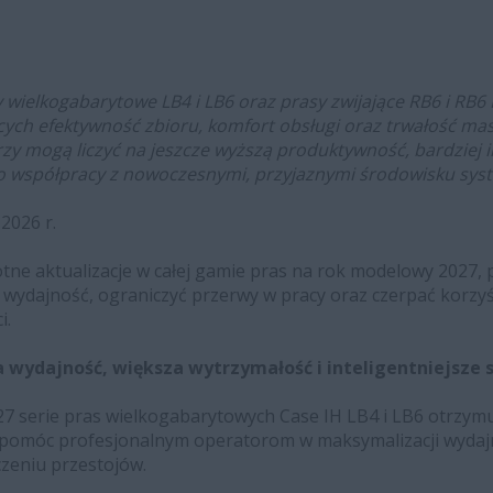
ielkogabarytowe LB4 i LB6 oraz prasy zwijające RB6 i RB6 
ych efektywność zbioru, komfort obsługi oraz trwałość ma
y mogą liczyć na jeszcze wyższą produktywność, bardziej i
o współpracy z nowoczesnymi, przyjaznymi środowisku syst
 2026 r.
tne aktualizacje w całej gamie pras na rok modelowy 2027, 
dajność, ograniczyć przerwy w pracy oraz czerpać korzyśc
i.
za wydajność, większa wytrzymałość i inteligentniejsze
 serie pras wielkogabarytowych Case IH LB4 i LB6 otrzymu
ą pomóc profesjonalnym operatorom w maksymalizacji wydaj
czeniu przestojów.