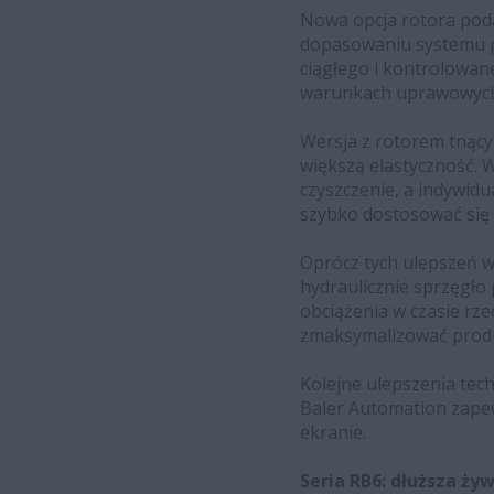
Nowa opcja rotora poda
dopasowaniu systemu p
ciągłego i kontrolowan
warunkach uprawowyc
Wersja z rotorem tnący
większą elastyczność. W
czyszczenie, a indywid
szybko dostosować się 
Oprócz tych ulepszeń 
hydraulicznie sprzęgł
obciążenia w czasie r
zmaksymalizować prod
Kolejne ulepszenia tec
Baler Automation zape
ekranie.
Seria RB6: dłuższa ży