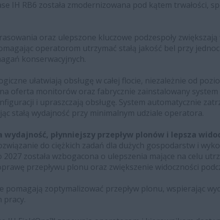
Case IH RB6 została zmodernizowana pod kątem trwałości, sp
sowania oraz ulepszone kluczowe podzespoły zwiększają
omagając operatorom utrzymać stałą jakość bel przy jedno
agań konserwacyjnych.
giczne ułatwiają obsługę w całej flocie, niezależnie od poz
a oferta monitorów oraz fabrycznie zainstalowany system 
onfiguracji i upraszczają obsługę. System automatycznie zatrz
jąc stałą wydajność przy minimalnym udziale operatora.
ła wydajność, płynniejszy przepływ plonów i lepsza wid
związanie do ciężkich zadań dla dużych gospodarstw i wyk
 2027 została wzbogacona o ulepszenia mające na celu ut
prawę przepływu plonu oraz zwiększenie widoczności podcz
 pomagają zoptymalizować przepływ plonu, wspierając wyda
 pracy.