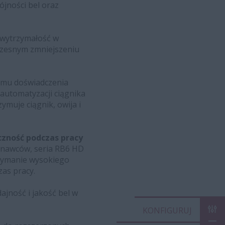
ójności bel oraz
 wytrzymałość w
czesnym zmniejszeniu
iomu doświadczenia
automatyzacji ciągnika
ymuje ciągnik, owija i
oczność podczas pracy
onawców, seria RB6 HD
rzymanie wysokiego
as pracy.
jność i jakość bel w
KON