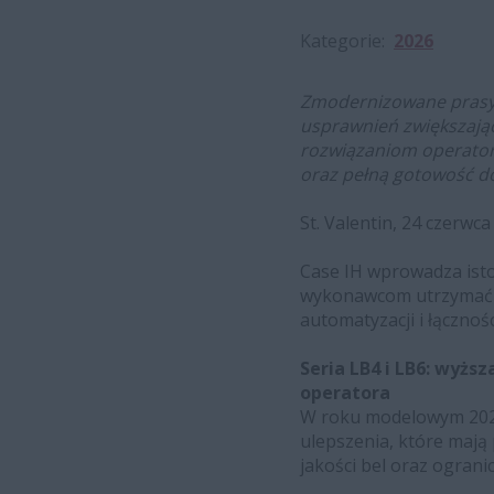
Kategorie
2026
Zmodernizowane prasy w
usprawnień zwiększając
rozwiązaniom operatorz
oraz pełną gotowość d
St. Valentin, 24 czerwca
Case IH wprowadza isto
wykonawcom utrzymać wy
automatyzacji i łącznośc
Seria LB4 i LB6: wyżs
operatora
W roku modelowym 2027
ulepszenia, które maj
jakości bel oraz ograni