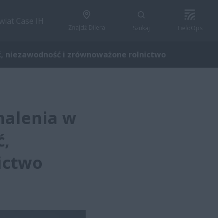
wiat Case IH
Znajdź Dilera
Szukaj
FieldOps
ć, niezawodność i zrównoważone rolnictwo
nalenia w
ć,
ictwo