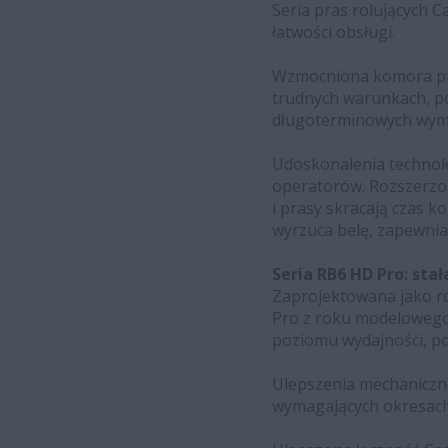
Seria pras rolujących 
łatwości obsługi.
Wzmocniona komora pra
trudnych warunkach, p
długoterminowych wym
Udoskonalenia technolo
operatorów. Rozszerzon
i prasy skracają czas k
wyrzuca belę, zapewnia
Seria RB6 HD Pro: sta
Zaprojektowana jako ro
Pro z roku modelowego
poziomu wydajności, po
Ulepszenia mechaniczne
wymagających okresach