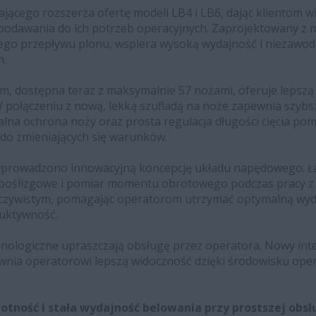
jącego rozszerza ofertę modeli LB4 i LB6, dając klientom 
odawania do ich potrzeb operacyjnych. Zaprojektowany z 
ego przepływu plonu, wspiera wysoką wydajność i niezawod
h.
m, dostępna teraz z maksymalnie 57 nożami, oferuje lepszą 
 połączeniu z nową, lekką szufladą na noże zapewnia szybsz
ualna ochrona noży oraz prosta regulacja długości cięcia p
do zmieniających się warunków.
wprowadzono innowacyjną koncepcję układu napędowego. Ł
o poślizgowe i pomiar momentu obrotowego podczas pracy z
zeczywistym, pomagając operatorom utrzymać optymalną wyd
uktywność.
hnologiczne upraszczają obsługę przez operatora. Nowy int
wnia operatorowi lepszą widoczność dzięki środowisku op
wotność i stała wydajność belowania przy prostszej obs