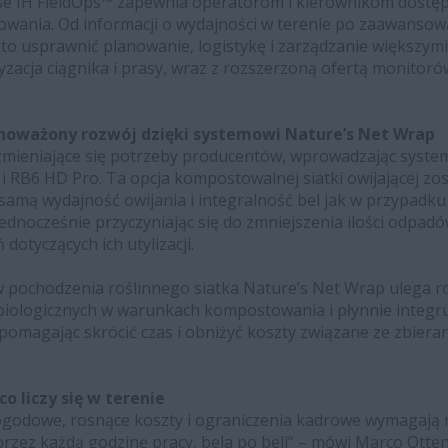
se IH FieldOps™ zapewnia operatorom i kierownikom dostę
owania. Od informacji o wydajności w terenie po zaawansowa
 usprawnić planowanie, logistykę i zarządzanie większymi
acja ciągnika i prasy, wraz z rozszerzoną ofertą monitor
noważony rozwój dzięki systemowi Nature’s Net Wrap
zmieniające się potrzeby producentów, wprowadzając syste
 i RB6 HD Pro. Ta opcja kompostowalnej siatki owijającej z
samą wydajność owijania i integralność bel jak w przypadku t
ednocześnie przyczyniając się do zmniejszenia ilości odpad
dotyczących ich utylizacji.
 pochodzenia roślinnego siatka Nature’s Net Wrap ulega r
iologicznych w warunkach kompostowania i płynnie integruje
omagając skrócić czas i obniżyć koszty związane ze zbierani
o liczy się w terenie
ogodowe, rosnące koszty i ograniczenia kadrowe wymagają 
rzez każdą godzinę pracy, bela po beli” – mówi Marco Otten