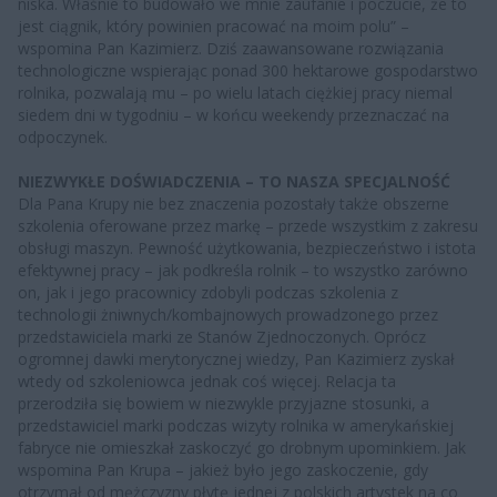
niska. Właśnie to budowało we mnie zaufanie i poczucie, że to
jest ciągnik, który powinien pracować na moim polu” –
wspomina Pan Kazimierz. Dziś zaawansowane rozwiązania
technologiczne wspierając ponad 300 hektarowe gospodarstwo
rolnika, pozwalają mu – po wielu latach ciężkiej pracy niemal
siedem dni w tygodniu – w końcu weekendy przeznaczać na
odpoczynek.
NIEZWYKŁE DOŚWIADCZENIA – TO NASZA SPECJALNOŚĆ
Dla Pana Krupy nie bez znaczenia pozostały także obszerne
szkolenia oferowane przez markę – przede wszystkim z zakresu
obsługi maszyn. Pewność użytkowania, bezpieczeństwo i istota
efektywnej pracy – jak podkreśla rolnik – to wszystko zarówno
on, jak i jego pracownicy zdobyli podczas szkolenia z
technologii żniwnych/kombajnowych prowadzonego przez
przedstawiciela marki ze Stanów Zjednoczonych. Oprócz
ogromnej dawki merytorycznej wiedzy, Pan Kazimierz zyskał
wtedy od szkoleniowca jednak coś więcej. Relacja ta
przerodziła się bowiem w niezwykle przyjazne stosunki, a
przedstawiciel marki podczas wizyty rolnika w amerykańskiej
fabryce nie omieszkał zaskoczyć go drobnym upominkiem. Jak
wspomina Pan Krupa – jakież było jego zaskoczenie, gdy
otrzymał od mężczyzny płytę jednej z polskich artystek na co