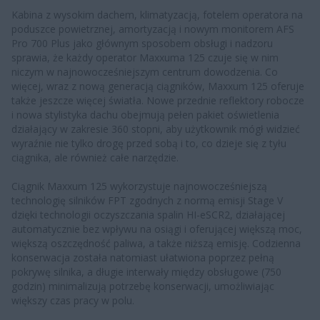
Kabina z wysokim dachem, klimatyzacją, fotelem operatora na
poduszce powietrznej, amortyzacją i nowym monitorem AFS
Pro 700 Plus jako głównym sposobem obsługi i nadzoru
sprawia, że każdy operator Maxxuma 125 czuje się w nim
niczym w najnowocześniejszym centrum dowodzenia. Co
więcej, wraz z nową generacją ciągników, Maxxum 125 oferuje
także jeszcze więcej światła. Nowe przednie reflektory robocze
i nowa stylistyka dachu obejmują pełen pakiet oświetlenia
działający w zakresie 360 stopni, aby użytkownik mógł widzieć
wyraźnie nie tylko drogę przed sobą i to, co dzieje się z tyłu
ciągnika, ale również całe narzędzie.
Ciągnik Maxxum 125 wykorzystuje najnowocześniejszą
technologię silników FPT zgodnych z normą emisji Stage V
dzięki technologii oczyszczania spalin HI-eSCR2, działającej
automatycznie bez wpływu na osiągi i oferującej większą moc,
większą oszczędność paliwa, a także niższą emisję. Codzienna
konserwacja została natomiast ułatwiona poprzez pełną
pokrywę silnika, a długie interwały między obsługowe (750
godzin) minimalizują potrzebę konserwacji, umożliwiając
większy czas pracy w polu.