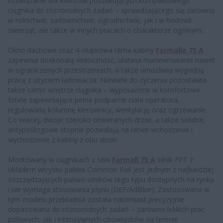
rozwiązanie dla Klientów poszukujących kompaktowego
ciągnika do różnorodnych zadań – sprawdzającego się zarówno
w rolnictwie, sadownictwie, ogrodnictwie, jak i w hodowli
zwierząt, ale także w innych pracach o charakterze ogólnym.
Okno dachowe oraz 4-słupkowa rama kabiny
Farmalla 75 A
zapewnia doskonałą widoczność, ułatwia manewrowanie nawet
w ograniczonych przestrzeniach, a także umożliwia wygodną
pracę z użyciem ładowacza. Niewiele do życzenia pozostawia
także samo wnętrze ciągnika – wyposażone w komfortowe
fotele zapewniające pełne podparcie ciała operatora,
regulowaną kolumnę kierownicy, wentylację oraz ogrzewanie.
Co więcej, dwoje szeroko otwieranych drzwi, a także solidne,
antypoślizgowe stopnie pozwalają na łatwe wchodzenie i
wychodzenie z kabiny z obu stron.
Montowany w ciągnikach z serii
Farmall 75 A
silnik FPT z
układem wtrysku paliwa Common Rail jest jednym z najbardziej
oszczędzających paliwo silników tego typu dostępnych na rynku
i nie wymaga stosowania płynu (DEF/AdBlue). Zastosowana w
tym modelu przekładnia została natomiast precyzyjnie
dopasowana do różnorodnych zadań – zarówno lekkich prac
polowych, jak i intensywnych obowiązków na terenie