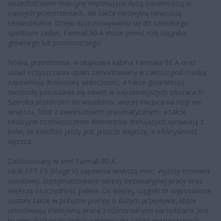
wszechstronne maszyny imponujące dużą zwrotnością w
ciasnych przestrzeniach, ale także niezwykłą łatwością
serwisowania. Dzięki dostosowywaniu się do szerokiego
spektrum zadań, Farmall 90 A może pełnić rolę ciągnika
głównego lub pomocniczego.
Nowa, przestronna, 4-słupkowa kabina Farmalla 90 A oraz
układ oczyszczania spalin zamontowany w całości pod maską
zapewniają doskonałą widoczność, a także gwarantują
swobodę poruszania się nawet w najciaśniejszych obszarach.
Szeroka przestrzeń do wsiadania, więcej miejsca na nogi we
wnętrzu, fotel z zawieszeniem pneumatycznym, a także
intuicyjne rozmieszczenie elementów sterujących sprawiają z
kolei, że komfort jazdy jest jeszcze większy, a efektywność
wyższa.
Zastosowany w serii Farmall 90 A
silnik FPT F5 (Stage V) zapewnia większą moc, wyższy moment
obrotowy, zoptymalizowane okresy bezawaryjnej pracy oraz
większą oszczędność paliwa. Co więcej, ciągniki te wyposażone
zostały także w potężne pompy o dużym przepływie, które
umożliwiają efektywną pracę z różnorodnymi narzędziami. Jest
to więc doskonały wybór zarówno do zadań wymagających