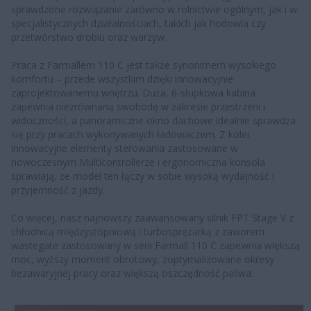
sprawdzone rozwiązanie zarówno w rolnictwie ogólnym, jak i w
specjalistycznych działalnościach, takich jak hodowla czy
przetwórstwo drobiu oraz warzyw.
Praca z Farmallem 110 C jest także synonimem wysokiego
komfortu – przede wszystkim dzięki innowacyjnie
zaprojektowanemu wnętrzu. Duża, 6-słupkowa kabina
zapewnia niezrównaną swobodę w zakresie przestrzeni i
widoczności, a panoramiczne okno dachowe idealnie sprawdza
się przy pracach wykonywanych ładowaczem. Z kolei
innowacyjne elementy sterowania zastosowane w
nowoczesnym Multicontrollerze i ergonomiczna konsola
sprawiają, że model ten łączy w sobie wysoką wydajność i
przyjemność z jazdy.
Co więcej, nasz najnowszy zaawansowany silnik FPT Stage V z
chłodnicą międzystopniową i turbosprężarką z zaworem
wastegate zastosowany w serii Farmall 110 C zapewnia większą
moc, wyższy moment obrotowy, zoptymalizowane okresy
bezawaryjnej pracy oraz większą oszczędność paliwa.