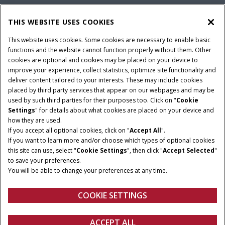
ŚWIAT CASE IH
THIS WEBSITE USES COOKIES
This website uses cookies. Some cookies are necessary to enable basic
functions and the website cannot function properly without them. Other
cookies are optional and cookies may be placed on your device to
Regulamin
Informacje na temat ochrony prywatności
improve your experience, collect statistics, optimize site functionality and
Adres wydawniczy
Cookie Settings
deliver content tailored to your interests. These may include cookies
placed by third party services that appear on our webpages and may be
Telematyka – informacja o ochronie prywatności
used by such third parties for their purposes too. Click on "
Cookie
Settings
" for details about what cookies are placed on your device and
© 2026 CNH Industrial America LLC. All Rights Reserved. Case IH is a
how they are used.
trademark of CNH Industrial America LLC.
If you accept all optional cookies, click on "
Accept All
".
If you want to learn more and/or choose which types of optional cookies
this site can use, select "
Cookie Settings
", then click "
Accept Selected
"
to save your preferences.
You will be able to change your preferences at any time.
COOKIE SETTINGS
ACCEPT ALL