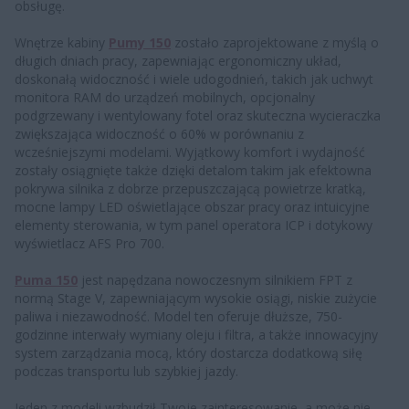
obsługę.
Wnętrze kabiny
Pumy 150
zostało zaprojektowane z myślą o
długich dniach pracy, zapewniając ergonomiczny układ,
doskonałą widoczność i wiele udogodnień, takich jak uchwyt
monitora RAM do urządzeń mobilnych, opcjonalny
podgrzewany i wentylowany fotel oraz skuteczna wycieraczka
zwiększająca widoczność o 60% w porównaniu z
wcześniejszymi modelami. Wyjątkowy komfort i wydajność
zostały osiągnięte także dzięki detalom takim jak efektowna
pokrywa silnika z dobrze przepuszczającą powietrze kratką,
mocne lampy LED oświetlające obszar pracy oraz intuicyjne
elementy sterowania, w tym panel operatora ICP i dotykowy
wyświetlacz AFS Pro 700.
Puma 150
jest napędzana nowoczesnym silnikiem FPT z
normą Stage V, zapewniającym wysokie osiągi, niskie zużycie
paliwa i niezawodność. Model ten oferuje dłuższe, 750-
godzinne interwały wymiany oleju i filtra, a także innowacyjny
system zarządzania mocą, który dostarcza dodatkową siłę
podczas transportu lub szybkiej jazdy.
Jeden z modeli wzbudził Twoje zainteresowanie, a może nie