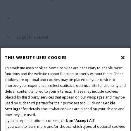
CZĘŚCI I USŁUGI
ŚWIAT CASE IH
THIS WEBSITE USES COOKIES
This website uses cookies. Some cookies are necessary to enable basic
functions and the website cannot function properly without them. Other
cookies are optional and cookies may be placed on your device to
Regulamin
Informacje na temat ochrony prywatności
improve your experience, collect statistics, optimize site functionality and
Adres wydawniczy
Cookie Settings
deliver content tailored to your interests. These may include cookies
placed by third party services that appear on our webpages and may be
Telematyka – informacja o ochronie prywatności
used by such third parties for their purposes too. Click on "
Cookie
Settings
" for details about what cookies are placed on your device and
© 2026 CNH Industrial America LLC. All Rights Reserved. Case IH is a
how they are used.
trademark of CNH Industrial America LLC.
If you accept all optional cookies, click on "
Accept All
".
If you want to learn more and/or choose which types of optional cookies