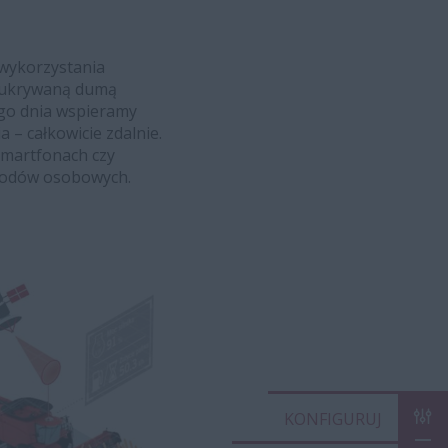
 wykorzystania
ieukrywaną dumą
go dnia wspieramy
– całkowicie zdalnie.
smartfonach czy
hodów osobowych.
KON