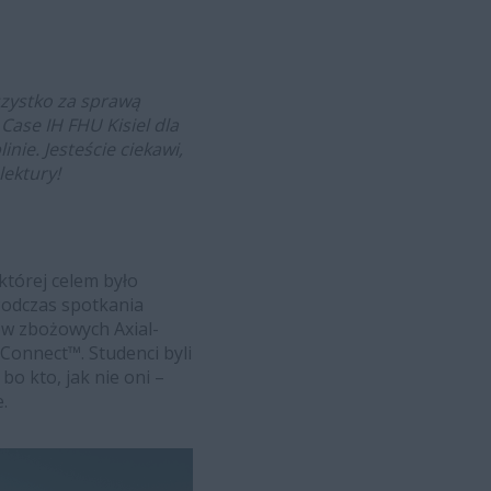
szystko za sprawą
ase IH FHU Kisiel dla
e. Jesteście ciekawi,
lektury!
której celem było
Podczas spotkania
w zbożowych Axial-
Connect™. Studenci byli
bo kto, jak nie oni –
.