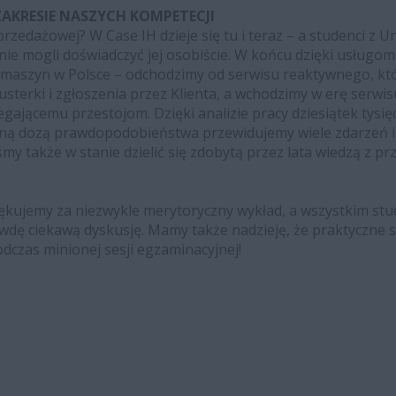
ZAKRESIE NASZYCH KOMPETECJI
rzedażowej? W Case IH dzieje się tu i teraz – a studenci z U
nie mogli doświadczyć jej osobiście. W końcu dzięki usługom
maszyn w Polsce – odchodzimy od serwisu reaktywnego, któ
sterki i zgłoszenia przez Klienta, a wchodzimy w erę serw
ającemu przestojom. Dzięki analizie pracy dziesiątek tysię
mną dozą prawdopodobieństwa przewidujemy wiele zdarzeń i
my także w stanie dzielić się zdobytą przez lata wiedzą z pr
ękujemy za niezwykle merytoryczny wykład, a wszystkim st
dę ciekawą dyskusję. Mamy także nadzieję, że praktyczne sz
czas minionej sesji egzaminacyjnej!