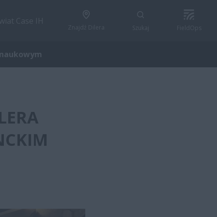
wiat Case IH
Znajdź Dilera
Szukaj
FieldOps
m naukowym
LERA
ENCKIM