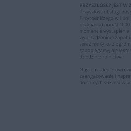
PRZYSZŁOŚĆ? JEST W 
Przyszłość obsługi posp
Przyrodniczego w Lubli
przypadku ponad 1000 
momencie wystąpienia u
wyprzedzeniem zapobieg
teraz nie tylko z ogro
zapobiegamy, ale jesteś
dziedzinie rolnictwa.
Naszemu dealerowi dzi
zaangażowanie i napraw
do samych sukcesów pod