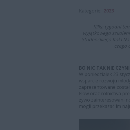
Kategorie
2023
Kilka tygodni te
wyjątkowego szkoleni
Studenckiego Koła Na
czego d
BO NIC TAK NIE CZYN
W poniedziałek 23 stycz
wsparcie rozwoju młod
zaprezentowane został
Flow oraz rolnictwa pr
żywo zainteresowani now
mogli przekazać im naj