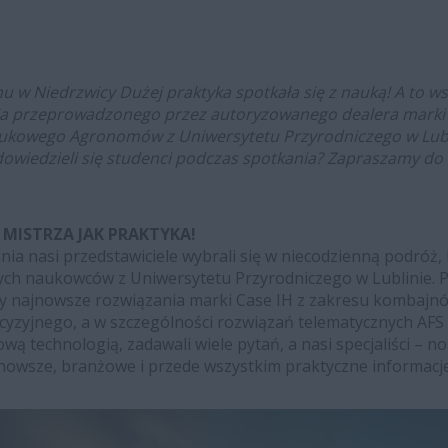
mu w Niedrzwicy Dużej praktyka spotkała się z nauką! A to w
a przeprowadzonego przez autoryzowanego dealera marki C
ukowego Agronomów z Uniwersytetu Przyrodniczego w Lublini
owiedzieli się studenci podczas spotkania? Zapraszamy do 
I MISTRZA JAK PRAKTYKA!
nia nasi przedstawiciele wybrali się w niecodzienną podróż, 
ych naukowców z Uniwersytetu Przyrodniczego w Lublinie. 
y najnowsze rozwiązania marki Case IH z zakresu kombajnó
ecyzyjnego, a w szczególności rozwiązań telematycznych AFS 
ą technologią, zadawali wiele pytań, a nasi specjaliści – no 
nowsze, branżowe i przede wszystkim praktyczne informacje