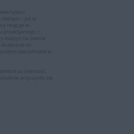
niwersytetu
 zdalnym – już w
ry reaguje w
isu proaktywnego z
cy maszyn na świecie
 skutecznie im
zyszłymi specjalistami w
udentom za obecność,
kolenie przyczyniło się