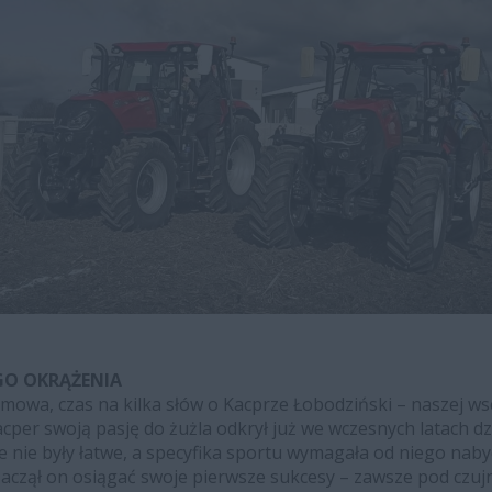
GO OKRĄŻENIA
mowa, czas na kilka słów o Kacprze Łobodziński – naszej ws
per swoją pasję do żużla odkrył już we wczesnych latach dz
e nie były łatwe, a specyfika sportu wymagała od niego naby
zaczął on osiągać swoje pierwsze sukcesy – zawsze pod czuj