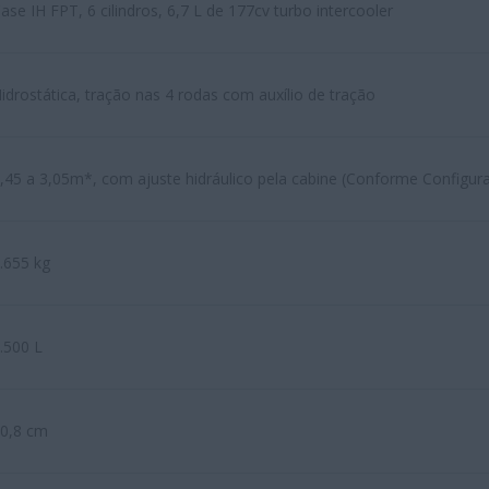
ase IH FPT, 6 cilindros, 6,7 L de 177cv turbo intercooler
idrostática, tração nas 4 rodas com auxílio de tração
,45 a 3,05m*, com ajuste hidráulico pela cabine (Conforme Configur
.655 kg
.500 L
0,8 cm