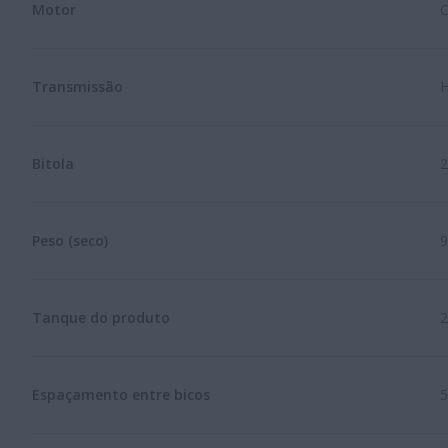
Motor
C
Transmissão
H
Bitola
2
Peso (seco)
9
Tanque do produto
2
Espaçamento entre bicos
5