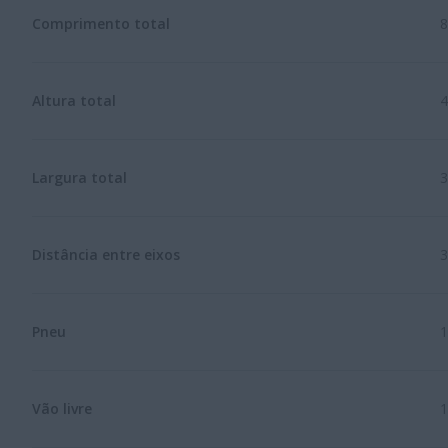
Comprimento total
8
Altura total
4
Largura total
Distância entre eixos
3
Pneu
1
Vão livre
1