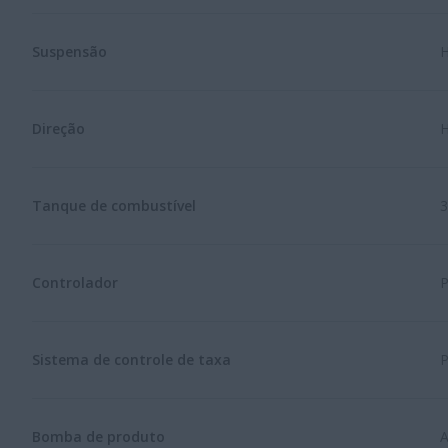
Suspensão
H
Direção
H
Tanque de combustível
3
Controlador
P
Sistema de controle de taxa
Bomba de produto
A