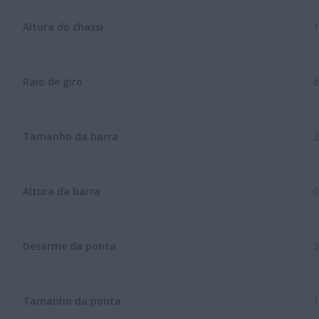
Altura do chassi
1
Raio de giro
6
Tamanho da barra
2
Altura da barra
0
Desarme da ponta
3
Tamanho da ponta
1