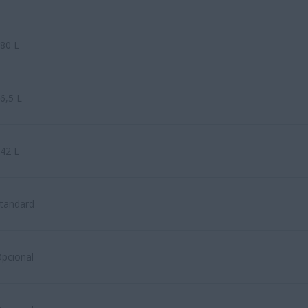
80 L
6,5 L
42 L
tandard
pcional