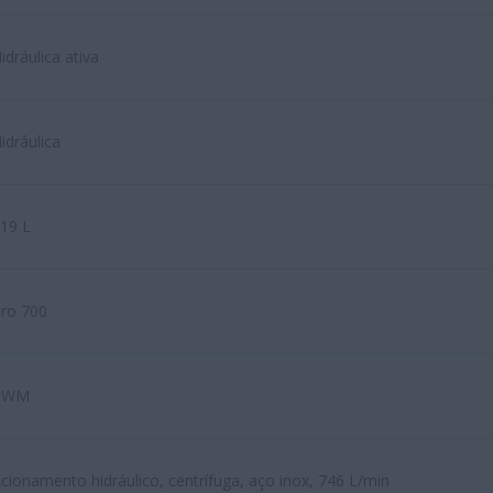
idráulica ativa
idráulica
19 L
ro 700
PWM
cionamento hidráulico, centrífuga, aço inox, 746 L/min