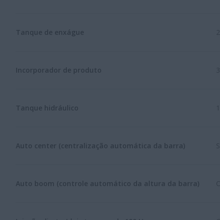
Tanque de enxágue
2
Incorporador de produto
3
Tanque hidráulico
1
Auto center (centralização automática da barra)
S
Auto boom (controle automático da altura da barra)
O