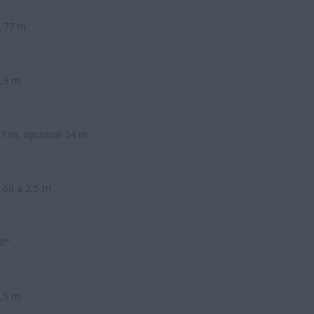
,77 m
,9 m
7 m, opcional 24 m
,60 a 2,5 m
0°
,5 m