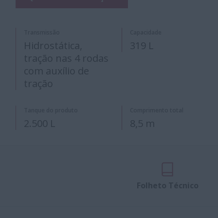
Transmissão
Capacidade
Hidrostática,
319 L
tração nas 4 rodas
com auxílio de
tração
Tanque do produto
Comprimento total
2.500 L
8,5 m
Folheto Técnico