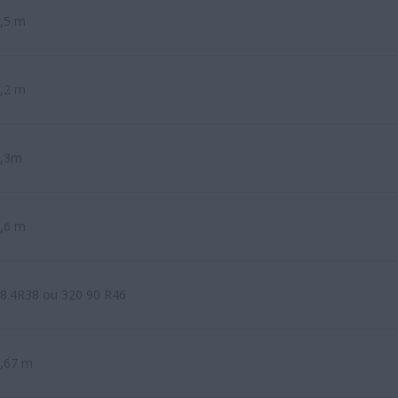
,5 m
,2 m
3,3m
,6 m
8.4R38 ou 320 90 R46
,67 m