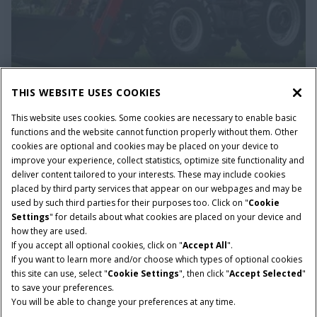
Pá Carregadora Frontal
THIS WEBSITE USES COOKIES
Engate automático e desengate instantâneo, único
This website uses cookies. Some cookies are necessary to enable basic
do mercado.
functions and the website cannot function properly without them. Other
cookies are optional and cookies may be placed on your device to
A Case IH lança a sua linha de pás carregadoras frontais
improve your experience, collect statistics, optimize site functionality and
original de fábrica, especialmente desenvolvida para sua
deliver content tailored to your interests. These may include cookies
linha de tratores Farmall. Elas entregam qualidade,
placed by third party services that appear on our webpages and may be
robustez e tecnologia para oferecer ao produtor a melhor
used by such third parties for their purposes too. Click on "
Cookie
loader.
Settings
" for details about what cookies are placed on your device and
how they are used.
If you accept all optional cookies, click on "
Accept All
".
If you want to learn more and/or choose which types of optional cookies
this site can use, select "
Cookie Settings
", then click "
Accept Selected
"
to save your preferences.
You will be able to change your preferences at any time.