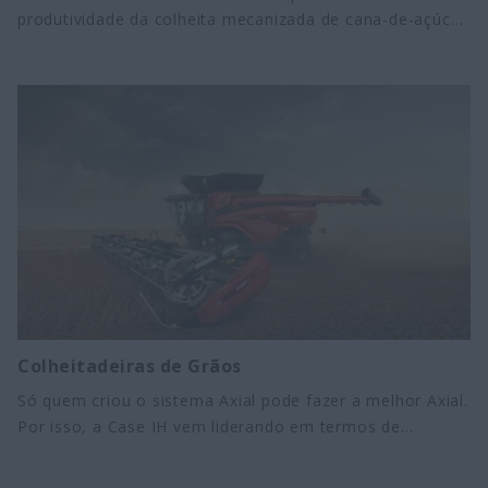
produtividade da colheita mecanizada de cana-de-açúcar.
Além de motor mais potente, oferece sistema hidráulico
inteligente, maior capacidade de trabalho com o menor
custo operacional. Possui as mais modernas
tecnologias, como o Piloto Automático e o novo
sistema de telemetria com conectividade 4G. Tudo isso
para aprimorar a produtividade e a alta precisão para o
agronegócio.
Colheitadeiras de Grãos
Só quem criou o sistema Axial pode fazer a melhor Axial.
Por isso, a Case IH vem liderando em termos de
inovação a colheita de grãos no mundo com o sistema
Axial-Flow. Suas colheitadeiras são reconhecidas pelo