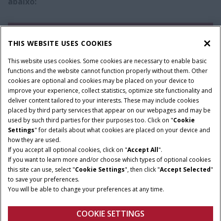
abaixo:​
ACESSE O SITE DO BANCO
THIS WEBSITE USES COOKIES
This website uses cookies. Some cookies are necessary to enable basic
Ou converse com o seu concessionário:
functions and the website cannot function properly without them. Other
cookies are optional and cookies may be placed on your device to
improve your experience, collect statistics, optimize site functionality and
deliver content tailored to your interests. These may include cookies
ENCONTRE UM CONCESSIONÁRIO
placed by third party services that appear on our webpages and may be
used by such third parties for their purposes too. Click on "
Cookie
Settings
" for details about what cookies are placed on your device and
how they are used.
If you accept all optional cookies, click on "
Accept All
".
If you want to learn more and/or choose which types of optional cookies
this site can use, select "
Cookie Settings
", then click "
Accept Selected
"
to save your preferences.
You will be able to change your preferences at any time.
COOKIE SETTINGS