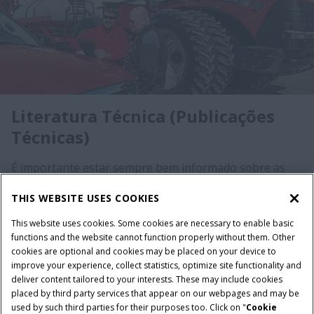
Literatura Técnica (Publicações
Técnicas)
É importante estar sempre bem informado sobre as
evoluções do seu equipamento. No concessionário
THIS WEBSITE USES COOKIES
Case IH, você encontra todas as informações sobre
reparos, especificações técnicas, atualizações,
This website uses cookies. Some cookies are necessary to enable basic
melhorias no produto e tudo o que você precisa para
functions and the website cannot function properly without them. Other
tirar o máximo de produtividade.​​​ Dessa forma, você é
cookies are optional and cookies may be placed on your device to
improve your experience, collect statistics, optimize site functionality and
capaz de identificar tendências, inovações e
deliver content tailored to your interests. These may include cookies
desenvolvimentos recentes no campo, como
placed by third party services that appear on our webpages and may be
implementar mudanças e melhorias em suas
used by such third parties for their purposes too. Click on "
Cookie