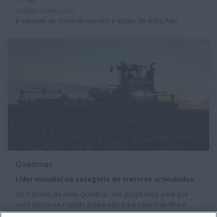
SISTEMA HIDRÁULICO:
6 válvulas de controle remoto e vazão de 428L/Min
Quadtrac
Líder mundial na categoria de tratores articulados.
Os tratores da série Quadtrac são projetados para que
você possa se manter preparado para cada trabalho e
cada condição, com conforto para poder fazer mais.