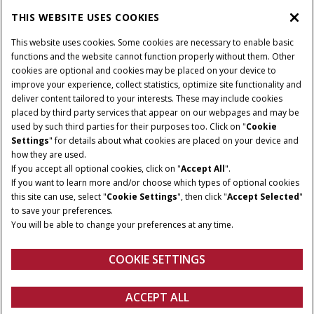
THIS WEBSITE USES COOKIES
POTÊNCIA:
507, 629 CV
This website uses cookies. Some cookies are necessary to enable basic
TRANSMISSÃO:
functions and the website cannot function properly without them. Other
Automática tipo FullPowershift 16 x 2 (40 km/h)
cookies are optional and cookies may be placed on your device to
CAPACIDADE:
improve your experience, collect statistics, optimize site functionality and
946 L/174 L a 1.760 L/322 L
deliver content tailored to your interests. These may include cookies
placed by third party services that appear on our webpages and may be
SISTEMA HIDRÁULICO:
used by such third parties for their purposes too. Click on "
Cookie
6 válvulas de controle remoto e vazão de 428L/Min
Settings
" for details about what cookies are placed on your device and
how they are used.
If you accept all optional cookies, click on "
Accept All
".
If you want to learn more and/or choose which types of optional cookies
this site can use, select "
Cookie Settings
", then click "
Accept Selected
"
to save your preferences.
You will be able to change your preferences at any time.
COOKIE SETTINGS
ACCEPT ALL