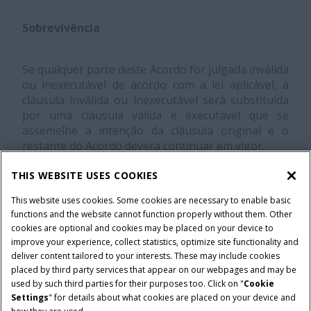
Sobrevivência
Se qualquer parte deste Acordo for julgada inválida
ou inexecutável de acordo com a lei aplicável, a
cláusula inválida ou inexecutável será substituída
por uma cláusula válida e executável que se
assemelhe à intenção da cláusula original e o
restante do Acordo deverá continuar em vigor.
THIS WEBSITE USES COOKIES
Acordo Integral
This website uses cookies. Some cookies are necessary to enable basic
functions and the website cannot function properly without them. Other
Este Acordo constitui o acordo integral entre o
cookies are optional and cookies may be placed on your device to
improve your experience, collect statistics, optimize site functionality and
Usuário e a CNH em relação a este Web site. Este
deliver content tailored to your interests. These may include cookies
acordo substitui todas as comunicações anteriores
placed by third party services that appear on our webpages and may be
feitas em qualquer forma de expressão entre o
used by such third parties for their purposes too. Click on "
Cookie
Usuário e a CNH em relação a este Web site.
Settings
" for details about what cookies are placed on your device and