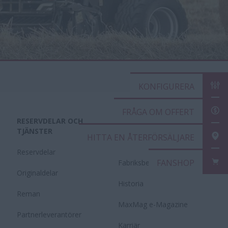
KONFIGURERA
FRÅGA OM OFFERT
RESERVDELAR OCH
OM CASE IH
TJÄNSTER
HITTA EN ÅTERFÖRSÄLJARE
Nyheter
Reservdelar
FANSHOP
Fabriksbesök
Originaldelar
Historia
Reman
MaxMag e-Magazine
Partnerleverantörer
Karriär