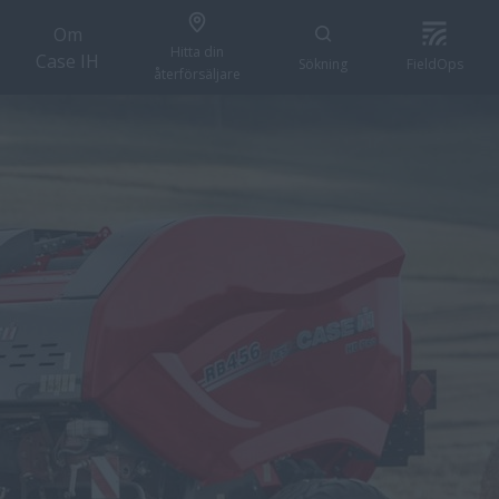
Om
Hitta din
Case IH
Sökning
FieldOps
återförsäljare