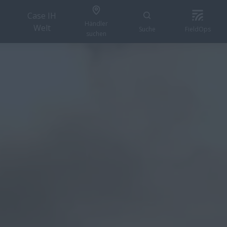
Case IH
Händler
Welt
Suche
FieldOps
suchen
KONFIGURIEREN
üre