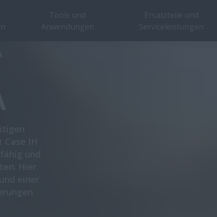
Tools und
Ersatzteile und
en
Anwendungen
Serviceleistungen
cht
Eigenschaften
Modelle
Sonderangebote
Brosch
A
A
itigen
t Case IH
rfähig und
ten. Hier
und einer
derungen