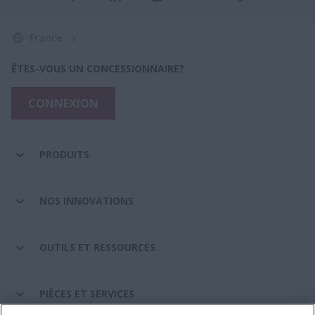
France
ÊTES-VOUS UN CONCESSIONNAIRE?
CONNEXION
PRODUITS
NOS INNOVATIONS
OUTILS ET RESSOURCES
PIÈCES ET SERVICES