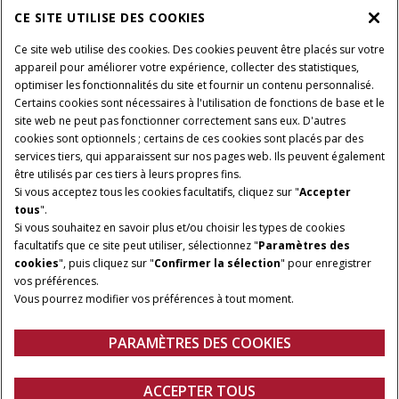
CE SITE UTILISE DES COOKIES
A PROPOS DE CASE IH
Ce site web utilise des cookies. Des cookies peuvent être placés sur votre
appareil pour améliorer votre expérience, collecter des statistiques,
optimiser les fonctionnalités du site et fournir un contenu personnalisé.
Certains cookies sont nécessaires à l'utilisation de fonctions de base et le
Conditions générales d'utilisation
Avis de confidentialité
site web ne peut pas fonctionner correctement sans eux. D'autres
Mentions légales
Paramètres des cookies
cookies sont optionnels ; certains de ces cookies sont placés par des
services tiers, qui apparaissent sur nos pages web. Ils peuvent également
Telematics avis de confidentialité
être utilisés par ces tiers à leurs propres fins.
Si vous acceptez tous les cookies facultatifs, cliquez sur "
Accepter
© 2026 CNH Industrial America LLC. All Rights Reserved. Case IH is a
tous
".
trademark of CNH Industrial America LLC.
Si vous souhaitez en savoir plus et/ou choisir les types de cookies
facultatifs que ce site peut utiliser, sélectionnez "
Paramètres des
cookies
", puis cliquez sur "
Confirmer la sélection
" pour enregistrer
vos préférences.
Vous pourrez modifier vos préférences à tout moment.
PARAMÈTRES DES COOKIES
ACCEPTER TOUS