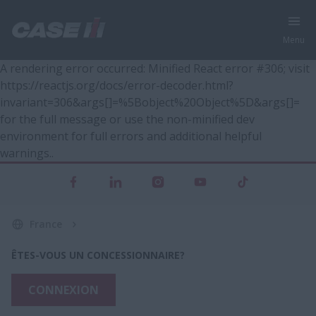
Menu
A rendering error occurred:
Minified React error #306; visit
https://reactjs.org/docs/error-decoder.html?
invariant=306&args[]=%5Bobject%20Object%5D&args[]=
for the full message or use the non-minified dev
environment for full errors and additional helpful
warnings.
.
France
ÊTES-VOUS UN CONCESSIONNAIRE?
CONNEXION