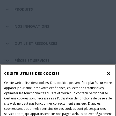
PRODUITS
NOS INNOVATIONS
OUTILS ET RESSOURCES
PIÈCES ET SERVICES
CE SITE UTILISE DES COOKIES
A PROPOS DE CASE IH
Ce site web utilise des cookies. Des cookies peuvent être placés sur votre
appareil pour améliorer votre expérience, collecter des statistiques,
optimiser les fonctionnalités du site et fournir un contenu personnalisé.
Certains cookies sont nécessaires à l'utilisation de fonctions de base et le
Conditions générales d'utilisation
Avis de confidentialité
site web ne peut pas fonctionner correctement sans eux. D'autres
Mentions légales
Paramètres des cookies
cookies sont optionnels ; certains de ces cookies sont placés par des
services tiers, qui apparaissent sur nos pages web. Ils peuvent également
Telematics avis de confidentialité