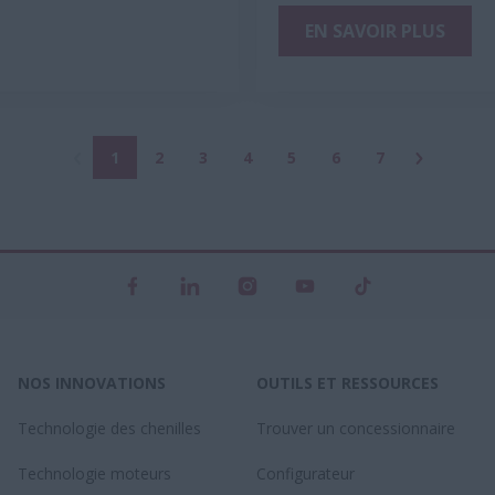
EN SAVOIR PLUS
1
2
3
4
5
6
7
NOS INNOVATIONS
OUTILS ET RESSOURCES
Technologie des chenilles
Trouver un concessionnaire
Technologie moteurs
Configurateur