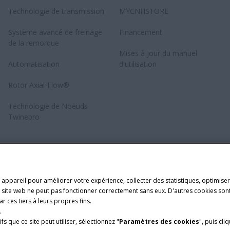
Technologie de transmission
MYCNHSTORE
Système avancé de freinage
Financement
de la remorque
Mises à jour du manuel
Automatisation
d'utilisation
Rotor Axial-Flow®
Technologie de Noeuds
Twinepro
 appareil pour améliorer votre expérience, collecter des statistiques, optimiser 
le site web ne peut pas fonctionner correctement sans eux. D'autres cookies sont
r ces tiers à leurs propres fins.
.
fs que ce site peut utiliser, sélectionnez "
Paramètres des cookies
", puis cli