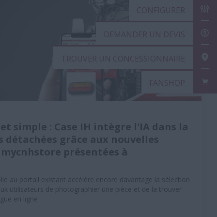
CON
2025
DEM
TROU
FAN
et simple : Case IH intègre l'IA dans la
s détachées grâce aux nouvelles
e mycnhstore présentées à
cielle au portail existant accélère encore davantage la sélection
aux utilisateurs de photographier une pièce et de la trouver
gue en ligne