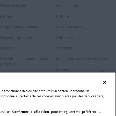
Pièces d'origine
Visites d'usine
Reman
Histoire
Programme partenaire DIREX
Case IH Academy
Services logistiques
Offres d'emploi
Services
Créateurs
RMI Info sur la réparation et
Préservons notre environment
l'entretien
Contact
Newsletter
Fanshop
les fonctionnalités du site et fournir un contenu personnalisé.
 optionnels ; certains de ces cookies sont placés par des services tiers,
quez sur "
Confirmer la sélection
" pour enregistrer vos préférences.