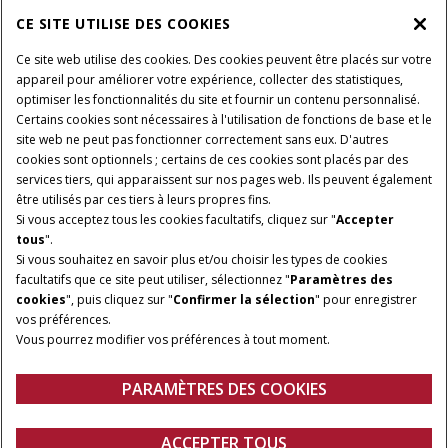
CE SITE UTILISE DES COOKIES
A PROPOS DE CASE IH
Ce site web utilise des cookies. Des cookies peuvent être placés sur votre
appareil pour améliorer votre expérience, collecter des statistiques,
optimiser les fonctionnalités du site et fournir un contenu personnalisé.
Certains cookies sont nécessaires à l'utilisation de fonctions de base et le
Conditions générales d'utilisation
Avis de confidentialité
site web ne peut pas fonctionner correctement sans eux. D'autres
Mentions légales
Paramètres des cookies
cookies sont optionnels ; certains de ces cookies sont placés par des
services tiers, qui apparaissent sur nos pages web. Ils peuvent également
Telematics avis de confidentialité
être utilisés par ces tiers à leurs propres fins.
Si vous acceptez tous les cookies facultatifs, cliquez sur "
Accepter
© 2026 CNH Industrial America LLC. All Rights Reserved. Case IH is a
tous
".
trademark of CNH Industrial America LLC.
Si vous souhaitez en savoir plus et/ou choisir les types de cookies
facultatifs que ce site peut utiliser, sélectionnez "
Paramètres des
cookies
", puis cliquez sur "
Confirmer la sélection
" pour enregistrer
vos préférences.
Vous pourrez modifier vos préférences à tout moment.
PARAMÈTRES DES COOKIES
ACCEPTER TOUS