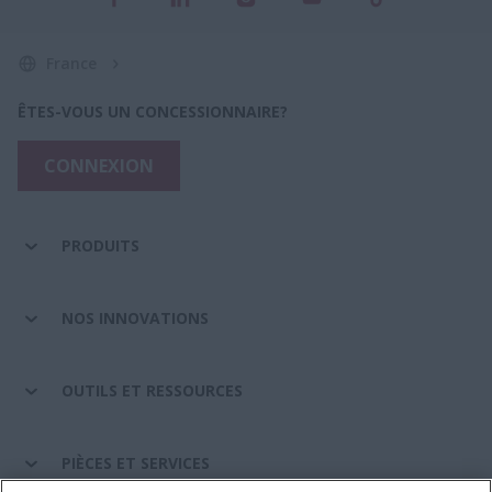
France
ÊTES-VOUS UN CONCESSIONNAIRE?
CONNEXION
PRODUITS
NOS INNOVATIONS
OUTILS ET RESSOURCES
PIÈCES ET SERVICES