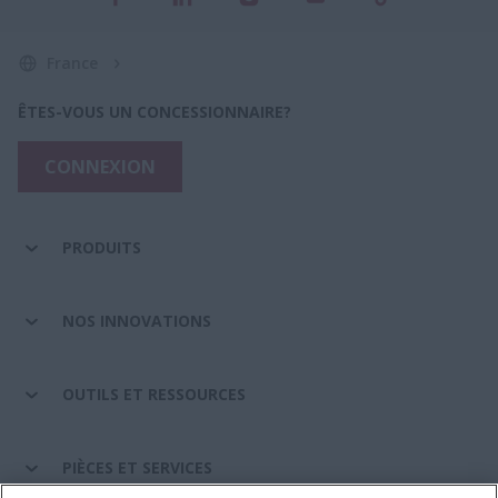
France
ÊTES-VOUS UN CONCESSIONNAIRE?
CONNEXION
PRODUITS
NOS INNOVATIONS
OUTILS ET RESSOURCES
PIÈCES ET SERVICES