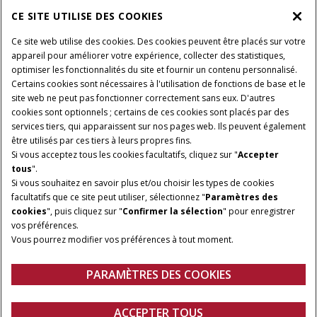
CE SITE UTILISE DES COOKIES
A PROPOS DE CASE IH
Ce site web utilise des cookies. Des cookies peuvent être placés sur votre
appareil pour améliorer votre expérience, collecter des statistiques,
optimiser les fonctionnalités du site et fournir un contenu personnalisé.
Certains cookies sont nécessaires à l'utilisation de fonctions de base et le
Conditions générales d'utilisation
Avis de confidentialité
site web ne peut pas fonctionner correctement sans eux. D'autres
Mentions légales
Paramètres des cookies
cookies sont optionnels ; certains de ces cookies sont placés par des
services tiers, qui apparaissent sur nos pages web. Ils peuvent également
Telematics avis de confidentialité
être utilisés par ces tiers à leurs propres fins.
Si vous acceptez tous les cookies facultatifs, cliquez sur "
Accepter
© 2026 CNH Industrial America LLC. All Rights Reserved. Case IH is a
tous
".
trademark of CNH Industrial America LLC.
Si vous souhaitez en savoir plus et/ou choisir les types de cookies
facultatifs que ce site peut utiliser, sélectionnez "
Paramètres des
cookies
", puis cliquez sur "
Confirmer la sélection
" pour enregistrer
vos préférences.
Vous pourrez modifier vos préférences à tout moment.
PARAMÈTRES DES COOKIES
ACCEPTER TOUS