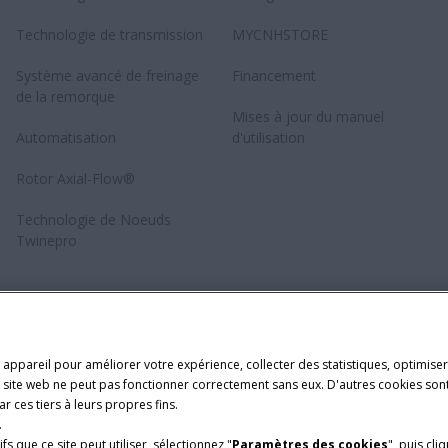
Technologie de transmission
MYCNHSTORE
Système avancé de freinage
Financement
de la remorque
Mises à jour du manuel
Automatisation
d'utilisation
Rotor Axial-Flow®
Technologie de Noeuds
Twinepro
 appareil pour améliorer votre expérience, collecter des statistiques, optimiser 
le site web ne peut pas fonctionner correctement sans eux. D'autres cookies sont
r ces tiers à leurs propres fins.
.
fs que ce site peut utiliser, sélectionnez "
Paramètres des cookies
", puis cli