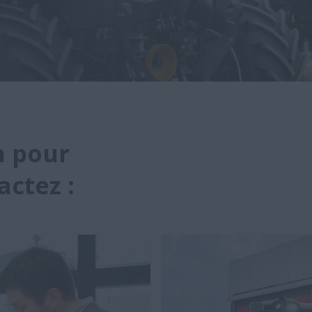
on pour
actez :