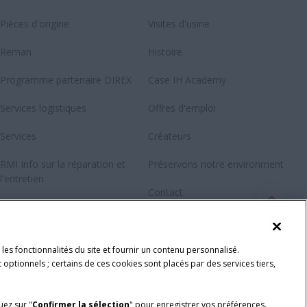
Pièces d'origine
Visites d'usine
Reman
Histoire
Programme partenaire DIREX
Case IH Academy
Services logistiques
Offres d'emploi
Services
Créateurs
RMI Info sur la réparation et
Préservons notre environment
l'entretien
Contact
Newsletter
Fanshop
les fonctionnalités du site et fournir un contenu personnalisé.
 optionnels ; certains de ces cookies sont placés par des services tiers,
quez sur "
Confirmer la sélection
" pour enregistrer vos préférences.