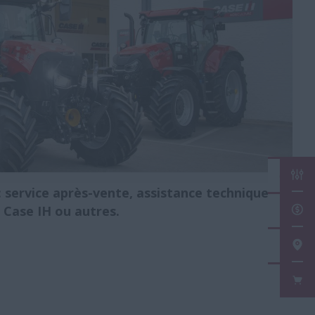
CON
 service après-vente, assistance technique,
 Case IH ou autres.
DEM
TRO
FAN