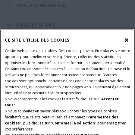
OUTILS ET RESSOURCES
PIÈCES ET SERVICES
CE SITE UTILISE DES COOKIES
A PROPOS DE CASE IH
Ce site web utilise des cookies. Des cookies peuvent être placés sur votre
appareil pour améliorer votre expérience, collecter des statistiques,
optimiser les fonctionnalités du site et fournir un contenu personnalisé.
Certains cookies sont nécessaires à l'utilisation de fonctions de base et le
Conditions générales d'utilisation
Avis de confidentialité
site web ne peut pas fonctionner correctement sans eux. D'autres
Mentions légales
Paramètres des cookies
cookies sont optionnels ; certains de ces cookies sont placés par des
services tiers, qui apparaissent sur nos pages web. Ils peuvent également
Telematics avis de confidentialité
être utilisés par ces tiers à leurs propres fins.
Si vous acceptez tous les cookies facultatifs, cliquez sur "
Accepter
© 2026 CNH Industrial America LLC. All Rights Reserved. Case IH is a
tous
".
trademark of CNH Industrial America LLC.
Si vous souhaitez en savoir plus et/ou choisir les types de cookies
facultatifs que ce site peut utiliser, sélectionnez "
Paramètres des
cookies
", puis cliquez sur "
Confirmer la sélection
" pour enregistrer
vos préférences.