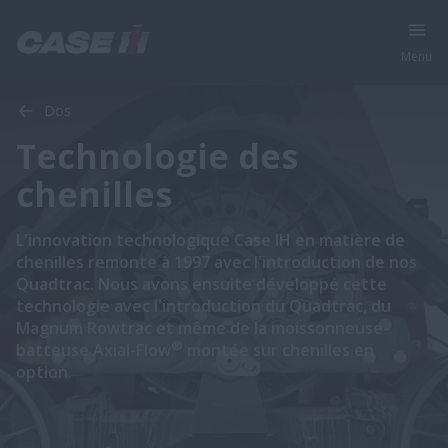
Menu
Dos
Technologie des
chenilles
​​​​​​L'innovation technologique Case IH en matière de
chenilles remonte à 1997 avec l'introduction de nos
Quadtrac. Nous avons ensuite développé cette
technologie avec l'introduction du Quadtrac, du
Magnum Rowtrac et même de la moissonneuse-
®
batteuse Axial-Flow
​​ montée sur chenilles en
option.​​